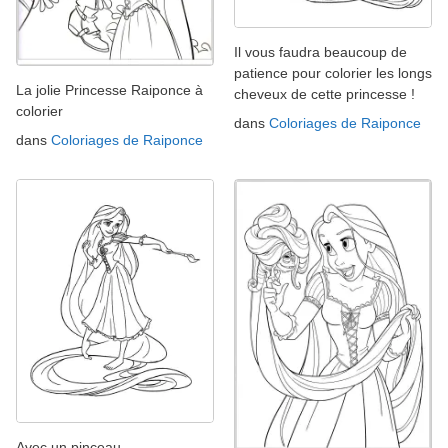
Il vous faudra beaucoup de
patience pour colorier les longs
La jolie Princesse Raiponce à
cheveux de cette princesse !
colorier
dans
Coloriages de Raiponce
dans
Coloriages de Raiponce
Avec un pinceau