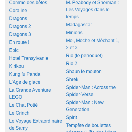
Comme des bêtes
M. Peabody et Sherman :
Les Voyages dans le
Coraline
temps
Dragons
Madagascar
Dragons 2
Minions
Dragons 3
Moi, Moche et Méchant 1,
En route !
2 et 3
Epic
Rio (le perroquet)
Hotel Transylvanie
Rio 2
Kirikou
Shaun le mouton
Kung fu Panda
Shrek
L'Age de glace
Spider-Man : Across the
La Grande Aventure
Spider-Verse
LEGO
Spider-Man : New
Le Chat Potté
Generation
Le Grinch
Spirit
Le Voyage Extraordinaire
Tempête de boulettes
de Samy