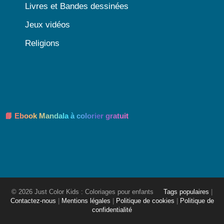
Livres et Bandes dessinées
Jeux vidéos
Religions
📘 Ebook Mandala à colorier gratuit
© 2026 Just Color Kids : Coloriages pour enfants
Tags populaires
|
Contactez-nous
|
Mentions légales
|
Politique de cookies
|
Politique de
confidentialité