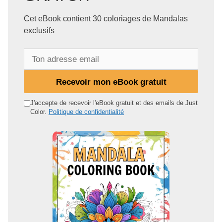
Cet eBook contient 30 coloriages de Mandalas
exclusifs
T
o
n
Recevoir mon eBook gratuit
a
d
J'accepte de recevoir l'eBook gratuit et des emails de Just
Color.
Politique de confidentialité
r
e
s
s
e
e
m
a
i
l