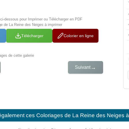
s ci-dessous pour Imprimer ou Télécharger en PDF
ge de La Reine des Neiges à imprimer
Télécharger
Colorier en ligne
iages de cette galerie
→
Suivant
également ces
Coloriages de La Reine des Neiges à