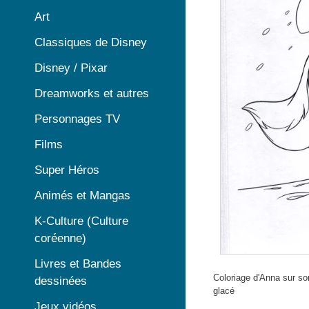
Art
Classiques de Disney
Disney / Pixar
Dreamworks et autres
Personnages TV
Films
Super Héros
Animés et Mangas
K-Culture (Culture
coréenne)
Livres et Bandes
Coloriage d'Anna sur so
dessinées
glacé
Jeux vidéos