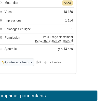
🏷
Mots clés
Anna
👁
Vues
18 150
👁
Impressions
1 134
👁
Coloriages en ligne
21
Pour usage strictement
🔒
Permission
personnel et non commercial
📅
Ajouté le
il y a 13 ans
☆
Ajouter aux favoris
👍
0
👎
0
•
0 votes
J'aime
Je n'aime pas
 imprimer pour enfants