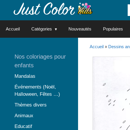
Aller
au
contenu
Accueil
Catégories
Nouveautés
Populaires
Accueil
»
Dessins an
Nos coloriages pour
enfants
Mandalas
Événements (Noël,
Halloween, Fêtes …)
Thèmes divers
Animaux
Educatif