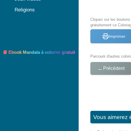
Religions
Cliquez sur les bouton
gratuitement ce Coloria
Imprimer
📘 Ebook Mandala à colorier gratuit
Parcourir d'autres color
←
Précédent
Vous aimerez 