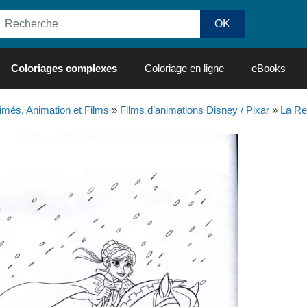
Coloriages complexes
Coloriage en ligne
eBooks
imés, Animation et Films
»
Films d’animations Disney / Pixar
»
La Re