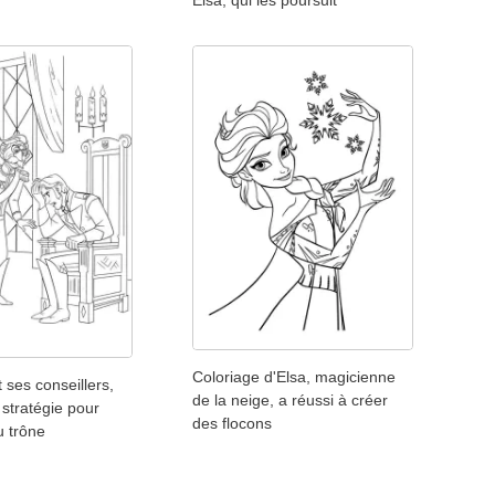
Coloriage d'Elsa, magicienne
 ses conseillers,
de la neige, a réussi à créer
stratégie pour
des flocons
u trône