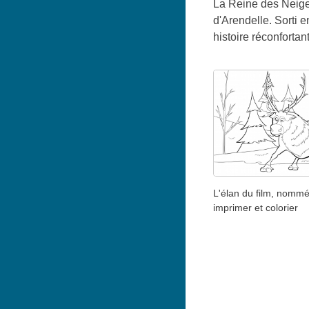
La Reine des Neiges
d'Arendelle. Sorti 
histoire réconforta
L'élan du film, nommé
imprimer et colorier