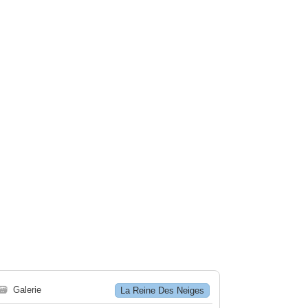
🗃
Galerie
La Reine Des Neiges