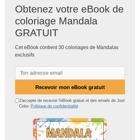
Obtenez votre eBook de
coloriage Mandala
GRATUIT
Cet eBook contient 30 coloriages de Mandalas
exclusifs
T
o
n
Recevoir mon eBook gratuit
a
d
J'accepte de recevoir l'eBook gratuit et des emails de Just
Color.
Politique de confidentialité
r
e
s
s
e