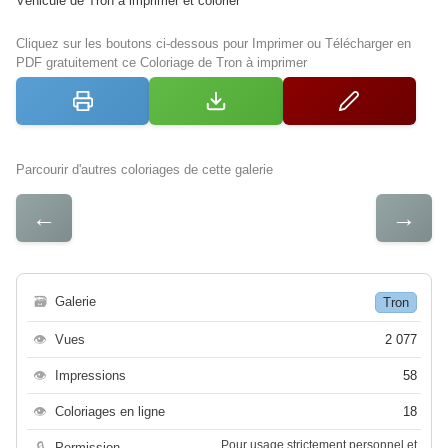
Véhicule de Tron à imprimer et colorier
Cliquez sur les boutons ci-dessous pour Imprimer ou Télécharger en
PDF gratuitement ce Coloriage de Tron à imprimer
Parcourir d'autres coloriages de cette galerie
←
→
🗃
Galerie
Tron
👁
Vues
2 077
👁
Impressions
58
👁
Coloriages en ligne
18
Pour usage strictement personnel et
🔒
Permission