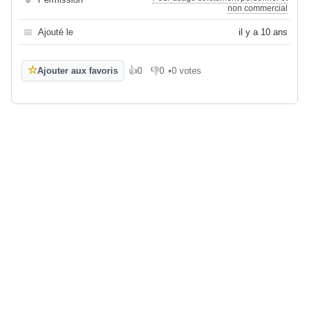
non commercial
📅
Ajouté le
il y a 10 ans
☆
Ajouter aux favoris
👍
0
👎
0
•
0 votes
J'aime
Je n'aime pas