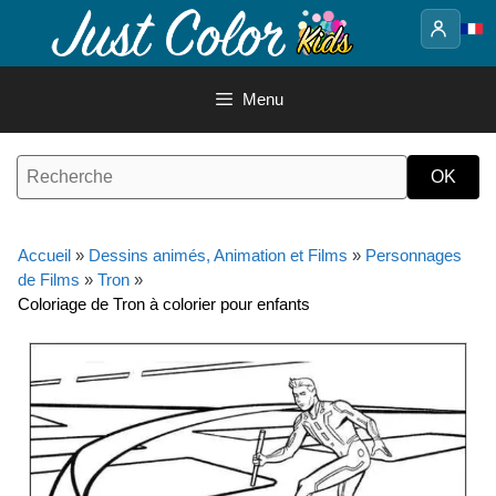
Aller
au
contenu
Menu
Accueil
»
Dessins animés, Animation et Films
»
Personnages
de Films
»
Tron
»
Coloriage de Tron à colorier pour enfants