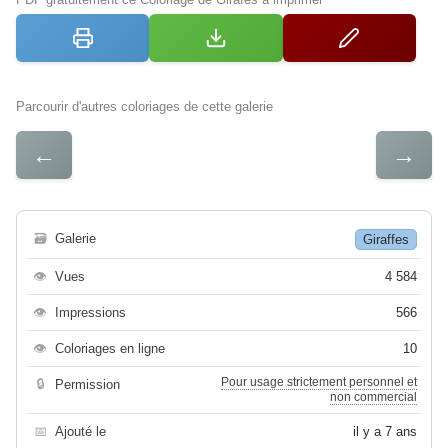
Parcourir d'autres coloriages de cette galerie
←
→
🗃
Galerie
Giraffes
👁
Vues
4 584
👁
Impressions
566
👁
Coloriages en ligne
10
Pour usage strictement personnel et
🔒
Permission
non commercial
📅
Ajouté le
il y a 7 ans