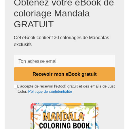
Obtenez votre eBook de
coloriage Mandala
GRATUIT
Cet eBook contient 30 coloriages de Mandalas
exclusifs
T
o
n
Recevoir mon eBook gratuit
a
d
J'accepte de recevoir l'eBook gratuit et des emails de Just
Color.
Politique de confidentialité
r
e
s
s
e
e