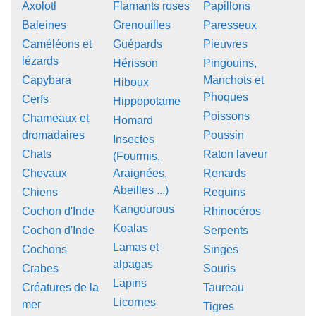
Axolotl
Flamants roses
Papillons
Baleines
Grenouilles
Paresseux
Caméléons et
Guépards
Pieuvres
lézards
Hérisson
Pingouins,
Capybara
Manchots et
Hiboux
Phoques
Cerfs
Hippopotame
Poissons
Chameaux et
Homard
dromadaires
Poussin
Insectes
Chats
Raton laveur
(Fourmis,
Chevaux
Araignées,
Renards
Abeilles ...)
Chiens
Requins
Kangourous
Cochon d'Inde
Rhinocéros
Koalas
Cochon d'Inde
Serpents
Lamas et
Cochons
Singes
alpagas
Crabes
Souris
Lapins
Créatures de la
Taureau
Licornes
mer
Tigres