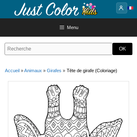
Aller
au
contenu
Menu
Accueil
»
Animaux
»
Girafes
»
Tête de girafe (Coloriage)