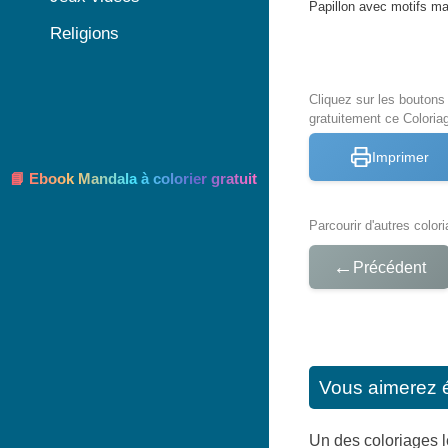
Papillon avec motifs m
Religions
Cliquez sur les bouton
gratuitement ce Coloria
Imprimer
📘 Ebook Mandala à colorier gratuit
Parcourir d'autres color
←
Précédent
Vous aimerez 
Un des coloriages le