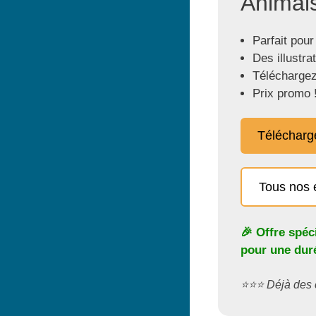
Animals
Parfait pour
Des illustra
Téléchargez
Prix promo 
Télécharg
Tous nos 
🎉 Offre spéc
pour une duré
⭐️⭐️⭐️ Déjà de