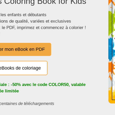
 Coloring Book for Kids"
 les enfants et débutants
tions de qualité, variées et exclusives
 le PDF, imprimez et commencez à colorier !
!
er mon eBook en PDF
eBooks de coloriage
iale : -50% avec le code
COLOR50
, valable
e limitée
s centaines de téléchargements