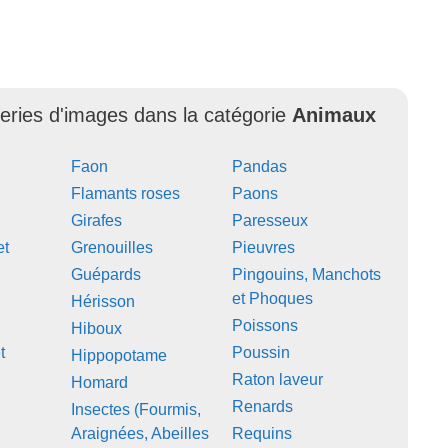
leries d'images dans la catégorie
Animaux
Faon
Pandas
Flamants roses
Paons
Girafes
Paresseux
et
Grenouilles
Pieuvres
Guépards
Pingouins, Manchots
et Phoques
Hérisson
Poissons
Hiboux
t
Poussin
Hippopotame
Raton laveur
Homard
Renards
Insectes (Fourmis,
Araignées, Abeilles
Requins