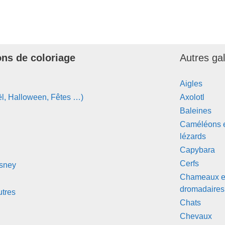
ons de coloriage
Autres ga
Aigles
l, Halloween, Fêtes …)
Axolotl
Baleines
Caméléons 
lézards
Capybara
Cerfs
isney
Chameaux e
dromadaires
tres
Chats
Chevaux