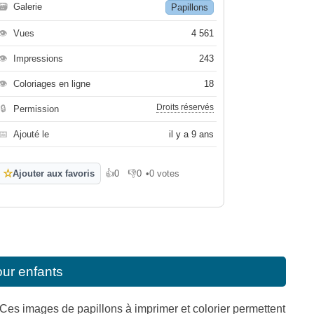
🗃
Galerie
Papillons
👁
Vues
4 561
👁
Impressions
243
👁
Coloriages en ligne
18
Droits réservés
🔒
Permission
📅
Ajouté le
il y a 9 ans
☆
Ajouter aux favoris
👍
0
👎
0
•
0 votes
J'aime
Je n'aime pas
our enfants
. Ces images de papillons à imprimer et colorier permettent