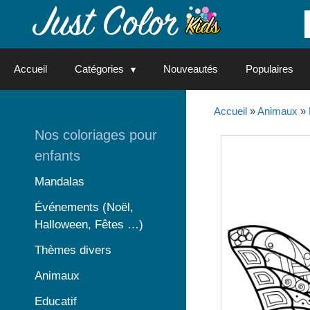
Aller
au
contenu
Accueil
Catégories
Nouveautés
Populaires
Accueil
»
Animaux
»
Nos coloriages pour
enfants
Mandalas
Événements (Noël,
Halloween, Fêtes …)
Thèmes divers
Animaux
Educatif