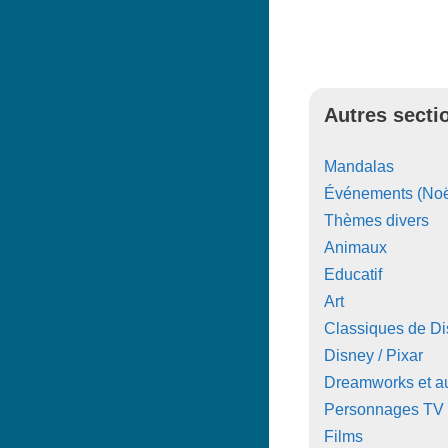
Autres secti
Mandalas
Événements (Noë
Thèmes divers
Animaux
Educatif
Art
Classiques de D
Disney / Pixar
Dreamworks et au
Personnages TV
Films