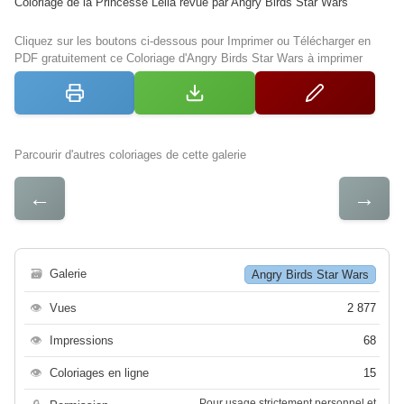
Coloriage de la Princesse Leila revue par Angry Birds Star Wars
Cliquez sur les boutons ci-dessous pour Imprimer ou Télécharger en
PDF gratuitement ce Coloriage d'Angry Birds Star Wars à imprimer
Parcourir d'autres coloriages de cette galerie
←
→
🗃
Galerie
Angry Birds Star Wars
👁
Vues
2 877
👁
Impressions
68
👁
Coloriages en ligne
15
Pour usage strictement personnel et