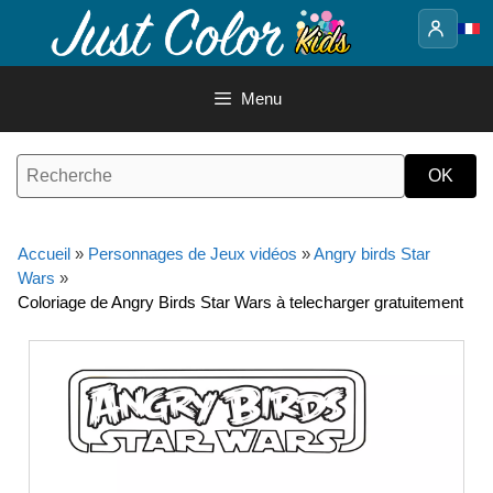
Aller
au
contenu
Menu
Accueil
»
Personnages de Jeux vidéos
»
Angry birds Star
Wars
»
Coloriage de Angry Birds Star Wars à telecharger gratuitement