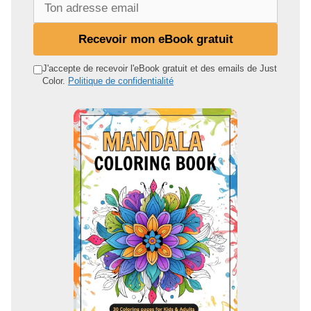
T
o
n
Recevoir mon eBook gratuit
a
d
J'accepte de recevoir l'eBook gratuit et des emails de Just
Color.
Politique de confidentialité
r
e
s
s
e
e
m
a
i
l