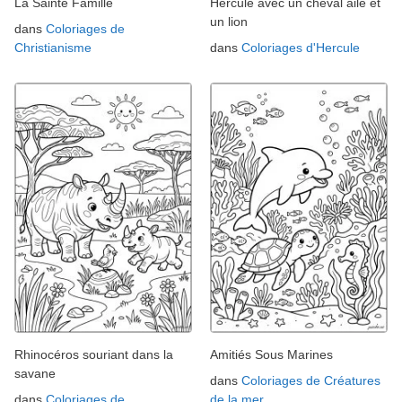
La Sainte Famille
Hercule avec un cheval ailé et
un lion
dans
Coloriages de
Christianisme
dans
Coloriages d'Hercule
Rhinocéros souriant dans la
Amitiés Sous Marines
savane
dans
Coloriages de Créatures
dans
Coloriages de
de la mer