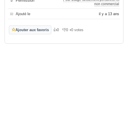
🔒
Permission
non commercial
📅
Ajouté le
il y a 13 ans
☆
Ajouter aux favoris
👍
0
👎
0
•
0 votes
J'aime
Je n'aime pas