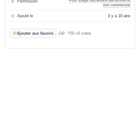
Pour usage strictement personnel et
🔒
Permission
non commercial
📅
Ajouté le
il y a 10 ans
☆
Ajouter aux favoris
👍
0
👎
0
•
0 votes
J'aime
Je n'aime pas