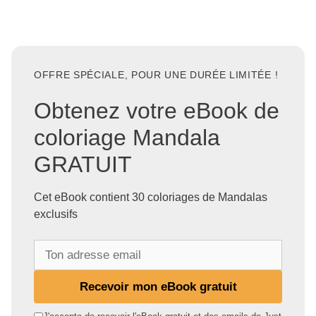
OFFRE SPÉCIALE, POUR UNE DURÉE LIMITÉE !
Obtenez votre eBook de
coloriage Mandala
GRATUIT
Cet eBook contient 30 coloriages de Mandalas
exclusifs
T
o
n
Recevoir mon eBook gratuit
a
d