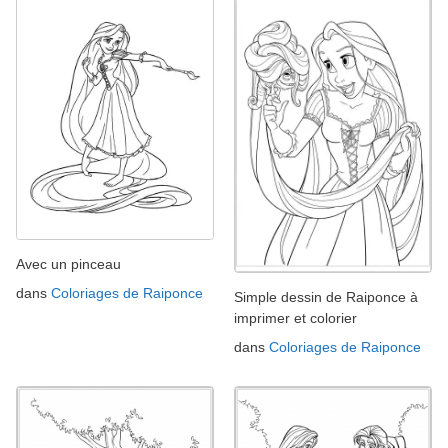
Avec un pinceau
dans
Coloriages de Raiponce
Simple dessin de Raiponce à
imprimer et colorier
dans
Coloriages de Raiponce