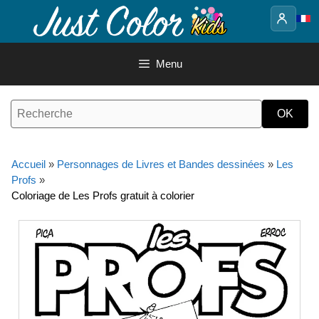
Aller
au
contenu
Menu
Accueil
»
Personnages de Livres et Bandes dessinées
»
Les
Profs
»
Coloriage de Les Profs gratuit à colorier