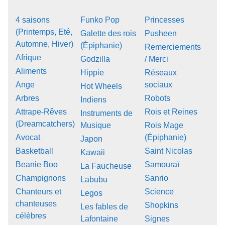
4 saisons
Funko Pop
Princesses
(Printemps, Eté,
Galette des rois
Pusheen
Automne, Hiver)
(Épiphanie)
Remerciements
Afrique
Godzilla
/ Merci
Aliments
Hippie
Réseaux
Ange
sociaux
Hot Wheels
Arbres
Robots
Indiens
Attrape-Rêves
Rois et Reines
Instruments de
(Dreamcatchers)
Musique
Rois Mage
Avocat
(Épiphanie)
Japon
Basketball
Saint Nicolas
Kawaii
Beanie Boo
Samouraï
La Faucheuse
Champignons
Sanrio
Labubu
Chanteurs et
Science
Legos
chanteuses
Shopkins
Les fables de
célèbres
Lafontaine
Signes