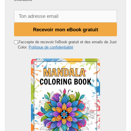
T
o
n
Recevoir mon eBook gratuit
a
d
J'accepte de recevoir l'eBook gratuit et des emails de Just
Color.
Politique de confidentialité
r
e
s
s
e
e
m
a
i
l