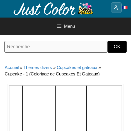
Aller
au
contenu
Menu
Accueil
»
Thèmes divers
»
Cupcakes et gateaux
»
Cupcake - 1 (Coloriage de Cupcakes Et Gateaux)