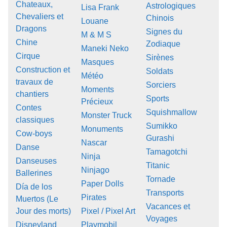
Chateaux,
Astrologiques
Lisa Frank
Chevaliers et
Chinois
Louane
Dragons
Signes du
M & M S
Chine
Zodiaque
Maneki Neko
Cirque
Sirènes
Masques
Construction et
Soldats
Météo
travaux de
Sorciers
Moments
chantiers
Sports
Précieux
Contes
Squishmallow
Monster Truck
classiques
Sumikko
Monuments
Cow-boys
Gurashi
Nascar
Danse
Tamagotchi
Ninja
Danseuses
Titanic
Ninjago
Ballerines
Tornade
Paper Dolls
Día de los
Transports
Pirates
Muertos (Le
Vacances et
Jour des morts)
Pixel / Pixel Art
Voyages
Disneyland
Playmobil