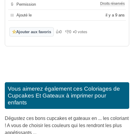
Droits réservés
🔒
Permission
📅
Ajouté le
il y a 9 ans
☆
Ajouter aux favoris
👍
0
👎
0
•
0 votes
J'aime
Je n'aime pas
Vous aimerez également ces
Coloriages de
Cupcakes Et Gateaux à imprimer pour
enfants
Dégustez ces bons cupcakes et gateaux en ... les coloriant
! A vous de choisir les couleurs qui les rendront les plus
appétissants ...