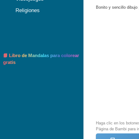
Bonito y sencillo dibuj
Religiones
📘 Libro de Mandalas para colorear
gratis
Haga clic en los botone
Página de Bambi para i