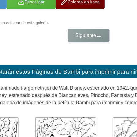
Descargar
Colorea en línea
ra colorear de esta galería
→
Siguiente
starán estos
Páginas de Bambi para imprimir para ni
animado (largometraje) de Walt Disney, estrenado en 1942, que 
sney, estrenado después de Blancanieves, Pinocho, Fantasía y 
alería de imágenes de la película Bambi para imprimir y colore