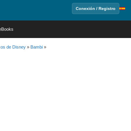
Conexión / Registro
eBooks
cos de Disney
»
Bambi
»