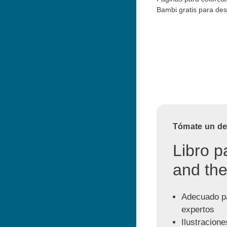
Bambi gratis para de
Tómate un des
Libro p
and the
Adecuado pa
expertos
Ilustracione