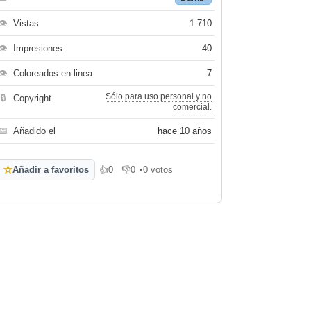
👁
Vistas
1 710
👁
Impresiones
40
👁
Coloreados en linea
7
Sólo para uso personal y no
🔒
Copyright
comercial.
📅
Añadido el
hace 10 años
☆
Añadir a favoritos
👍
0
👎
0
•
0 votos
Me gusta
No me gusta