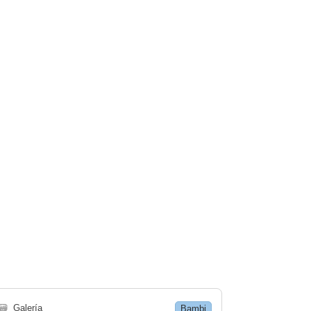
🗃
Galería
Bambi