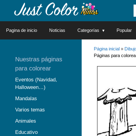
Saltar
al
contenido
Pagina de inicio
Noticias
Categorías
Popular
Página inicial
»
Dibuj
Páginas para colorea
Nuestras páginas
para colorear
Eventos (Navidad,
Halloween…)
Mandalas
Varios temas
Animales
Educativo