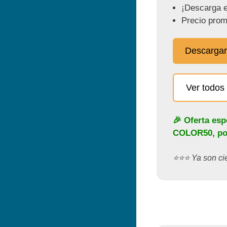
¡Descarga e
Precio prom
Descargar
Ver todos 
🎉 Oferta esp
COLOR50
, p
⭐️⭐️⭐️ Ya son c