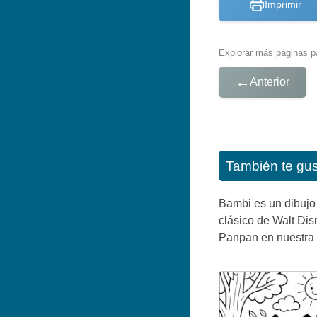
Imprimir
Explorar más páginas pa
←
Anterior
También te gu
Bambi es un dibujo 
clásico de Walt Di
Panpan en nuestra g