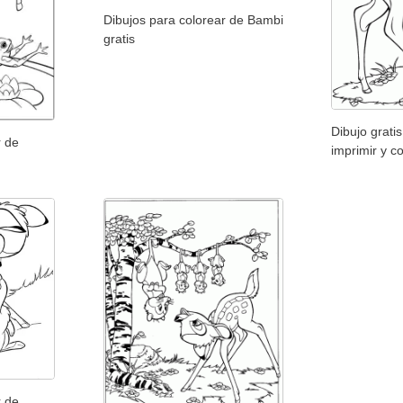
Dibujos para colorear de Bambi
gratis
Dibujo grati
r de
imprimir y c
r de