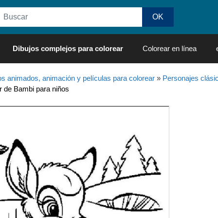
Dibujos complejos para colorear
Colorear en línea
os animados, animación y películas para colorear
»
Personajes clási
r de Bambi para niños