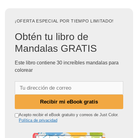
¡OFERTA ESPECIAL POR TIEMPO LIMITADO!
Obtén tu libro de
Mandalas GRATIS
Este libro contiene 30 increíbles mandalas para
colorear
T
u
d
Recibir mi eBook gratis
i
r
Acepto recibir el eBook gratuito y correos de Just Color.
Política de privacidad
e
c
c