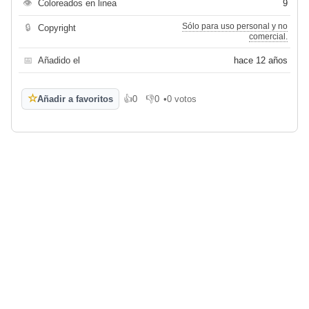
👁
Coloreados en linea
9
Sólo para uso personal y no
🔒
Copyright
comercial.
📅
Añadido el
hace 12 años
☆
Añadir a favoritos
👍
0
👎
0
•
0 votos
Me gusta
No me gusta