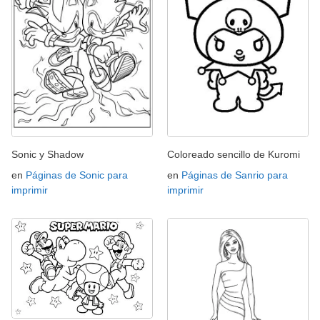
Sonic y Shadow
Coloreado sencillo de Kuromi
en
Páginas de Sonic para
en
Páginas de Sanrio para
imprimir
imprimir