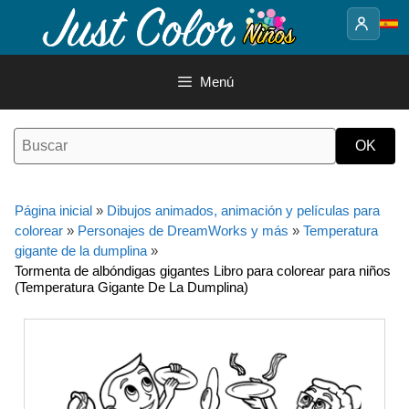
Saltar
al
contenido
Menú
Página inicial
»
Dibujos animados, animación y películas para
colorear
»
Personajes de DreamWorks y más
»
Temperatura
gigante de la dumplina
»
Tormenta de albóndigas gigantes Libro para colorear para niños
(Temperatura Gigante De La Dumplina)