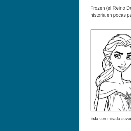
Frozen (el Reino De
historia en pocas p
Esla con mirada seve