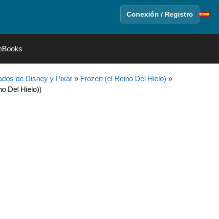
Conexión / Registro
eBooks
dos de Disney y Pixar
»
Frozen (el Reino Del Hielo)
»
no Del Hielo))