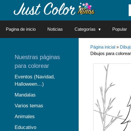
Saltar
al
contenido
Pagina de inicio
Noticias
Categorías
Popular
Página inicial
»
Dibuj
Dibujos para colorear
Nuestras páginas
para colorear
Eventos (Navidad,
Halloween…)
Mandalas
Varios temas
Animales
Educativo