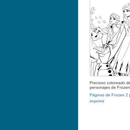
Precioso coloreado de
personajes de Frozen
Páginas de Frozen 2 
imprimir