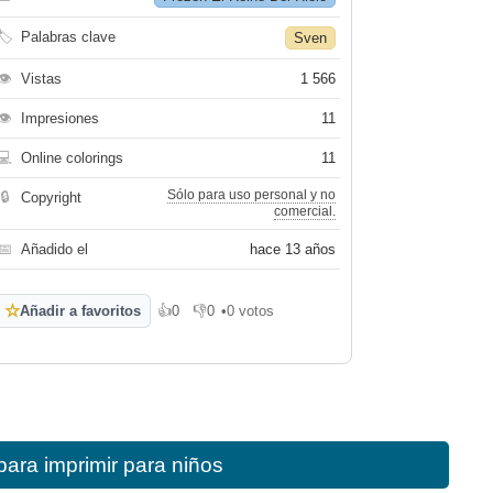
🏷
Palabras clave
Sven
👁
Vistas
1 566
👁
Impresiones
11
💻
Online colorings
11
Sólo para uso personal y no
🔒
Copyright
comercial.
📅
Añadido el
hace 13 años
☆
Añadir a favoritos
👍
0
👎
0
•
0 votos
Me gusta
No me gusta
para imprimir para niños