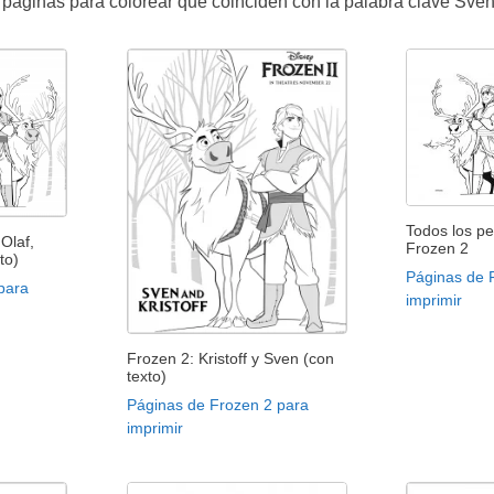
páginas para colorear que coinciden con la palabra clave Sven
Todos los p
Olaf,
Frozen 2
to)
Páginas de 
para
imprimir
Frozen 2: Kristoff y Sven (con
texto)
Páginas de Frozen 2 para
imprimir