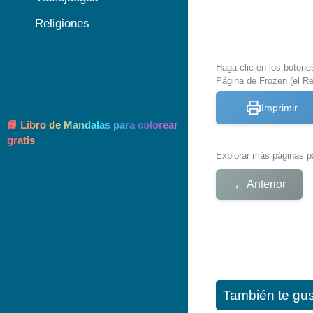
Religiones
Haga clic en los botone
Página de Frozen (el Re
Imprimir
📘 Libro de Mandalas para colorear
gratis
Explorar más páginas pa
←
Anterior
También te gu