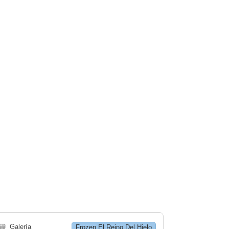
🗃
Galería
Frozen El Reino Del Hielo