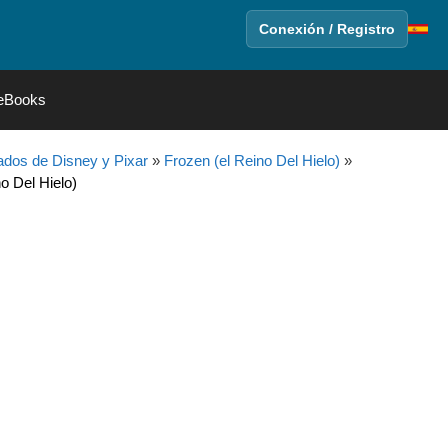
Conexión / Registro
eBooks
dos de Disney y Pixar
»
Frozen (el Reino Del Hielo)
»
o Del Hielo)