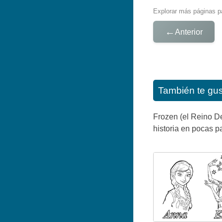
Explorar más páginas pa
←
Anterior
También te gu
Frozen (el Reino De
historia en pocas p