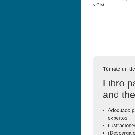
y Olaf
Tómate un des
Libro p
and the
Adecuado pa
expertos
Ilustracione
¡Descarga e