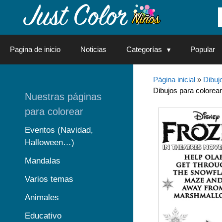
Saltar
al
contenido
Pagina de inicio
Noticias
Categorías
Popular
Página inicial
»
Dibuj
Dibujos para colorear
Nuestras páginas
para colorear
Eventos (Navidad,
Halloween…)
Mandalas
Varios temas
Animales
Educativo