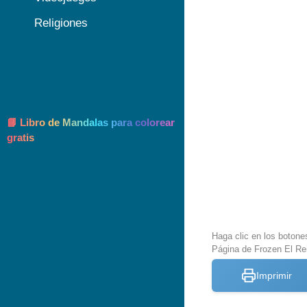
Religiones
📘 Libro de Mandalas para colorear
gratis
Haga clic en los botone
Página de Frozen El Rei
Imprimir