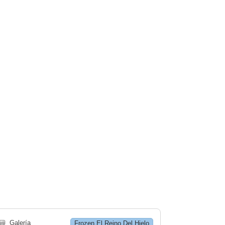
🗃
Galería
Frozen El Reino Del Hielo