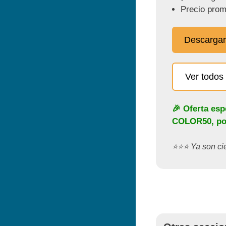
Precio prom
Descargar
Ver todos 
🎉 Oferta esp
COLOR50
, p
⭐️⭐️⭐️ Ya son c