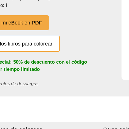
o: !
 mi eBook en PDF
los libros para colorear
ecial: 50% de descuento con el código
or tiempo limitado
ientos de descargas