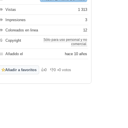
👁
Vistas
1 313
👁
Impresiones
3
👁
Coloreados en linea
12
Sólo para uso personal y no
🔒
Copyright
comercial.
📅
Añadido el
hace 10 años
☆
Añadir a favoritos
👍
0
👎
0
•
0 votos
Me gusta
No me gusta