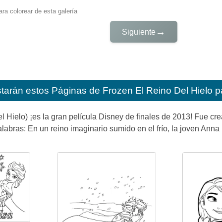
ra colorear de esta galería
→
Siguiente
starán estos
Páginas de Frozen El Reino Del Hielo pa
l Hielo) ¡es la gran película Disney de finales de 2013! Fue c
alabras: En un reino imaginario sumido en el frío, la joven Ann