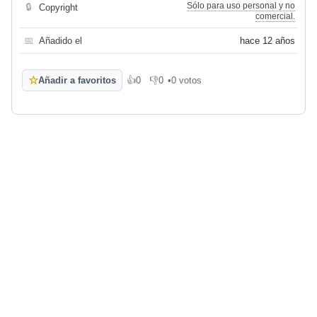
Sólo para uso personal y no
🔒
Copyright
comercial.
📅
Añadido el
hace 12 años
☆
Añadir a favoritos
👍
0
👎
0
•
0 votos
Me gusta
No me gusta