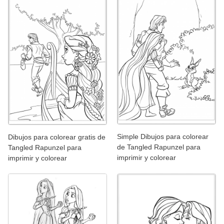
Simple Dibujos para colorear
Dibujos para colorear gratis de
de Tangled Rapunzel para
Tangled Rapunzel para
imprimir y colorear
imprimir y colorear