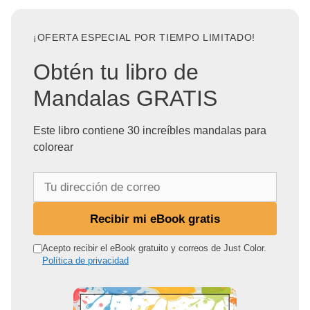
¡OFERTA ESPECIAL POR TIEMPO LIMITADO!
Obtén tu libro de
Mandalas GRATIS
Este libro contiene 30 increíbles mandalas para
colorear
T
u
d
Recibir mi eBook gratis
i
r
Acepto recibir el eBook gratuito y correos de Just Color.
Política de privacidad
e
c
c