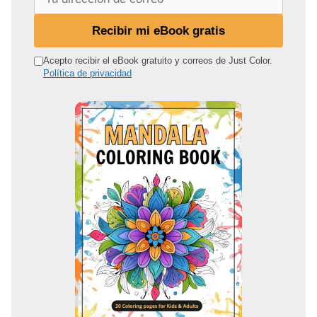
u
d
Recibir mi eBook gratis
i
r
Acepto recibir el eBook gratuito y correos de Just Color.
Política de privacidad
e
c
c
i
ó
n
d
e
c
o
r
r
e
o