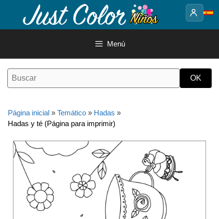
Saltar
al
contenido
Menú
Página inicial
»
Temático
»
Hadas
»
Hadas y té (Página para imprimir)