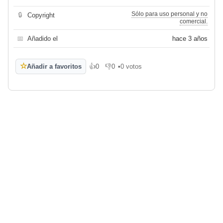
Sólo para uso personal y no
🔒
Copyright
comercial.
📅
Añadido el
hace 3 años
☆
Añadir a favoritos
👍
0
👎
0
•
0 votos
Me gusta
No me gusta