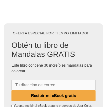
¡OFERTA ESPECIAL POR TIEMPO LIMITADO!
Obtén tu libro de
Mandalas GRATIS
Este libro contiene 30 increíbles mandalas para
colorear
T
u
d
Recibir mi eBook gratis
i
r
Acepto recibir el eBook gratuito y correos de Just Color.