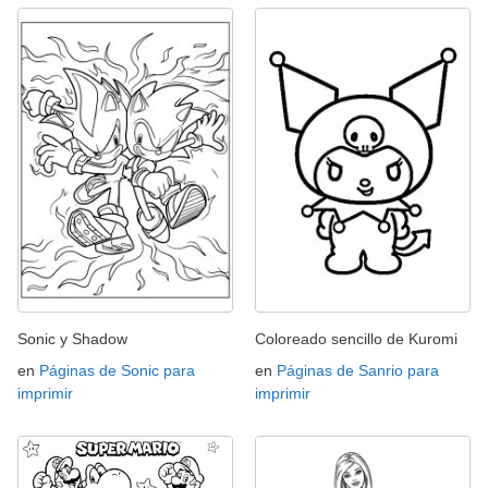
Sonic y Shadow
Coloreado sencillo de Kuromi
en
Páginas de Sonic para
en
Páginas de Sanrio para
imprimir
imprimir