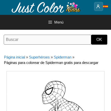
Saltar
al
contenido
Menú
Página inicial
»
Superhéroes
»
Spiderman
»
Páginas para colorear de Spiderman gratis para descargar