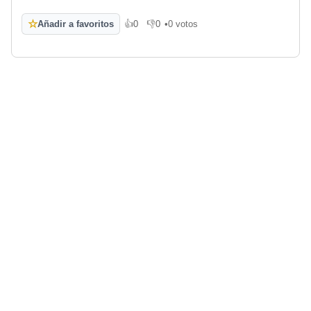
☆
Añadir a favoritos
👍
0
👎
0
•
0 votos
Me gusta
No me gusta