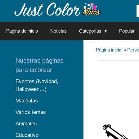
Saltar
al
contenido
Pagina de inicio
Noticias
Categorías
Popular
Página inicial
»
Perso
Nuestras páginas
para colorear
Eventos (Navidad,
Halloween…)
Mandalas
Varios temas
Animales
Educativo