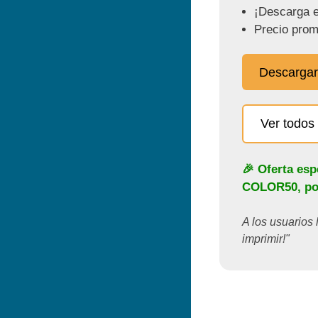
¡Descarga e
Precio prom
Descargar
Ver todos 
🎉 Oferta esp
COLOR50
, p
A los usuarios 
imprimir!"