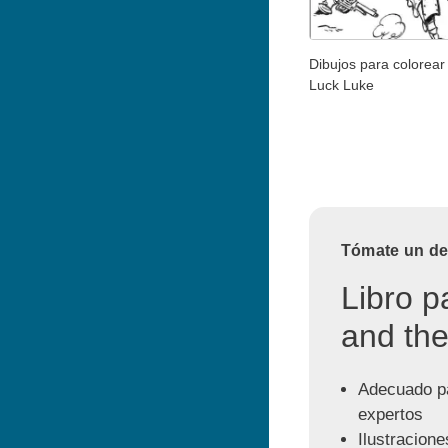
Dibujos para colorear 
Luck Luke
Tómate un des
Libro p
and the
Adecuado pa
expertos
Ilustracione