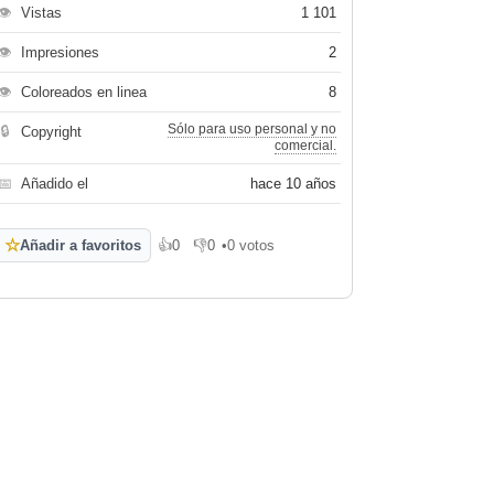
👁
Vistas
1 101
👁
Impresiones
2
👁
Coloreados en linea
8
Sólo para uso personal y no
🔒
Copyright
comercial.
📅
Añadido el
hace 10 años
☆
Añadir a favoritos
👍
0
👎
0
•
0 votos
Me gusta
No me gusta