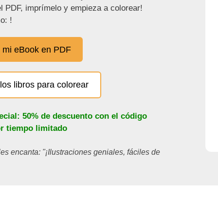
l PDF, imprímelo y empieza a colorear!
o: !
 mi eBook en PDF
los libros para colorear
ecial: 50% de descuento con el código
or tiempo limitado
les encanta: "¡Ilustraciones geniales, fáciles de