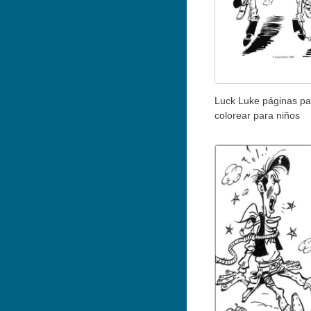
Luck Luke páginas pa
colorear para niños