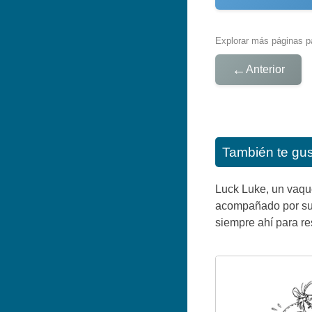
Explorar más páginas pa
←
Anterior
También te gu
Luck Luke, un vaqu
acompañado por su c
siempre ahí para res