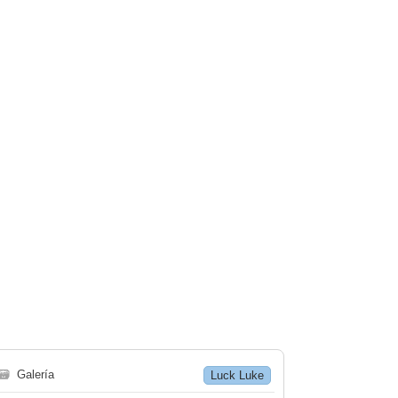
🗃
Galería
Luck Luke