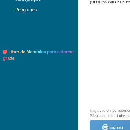
¡Mi Dalton con una pisto
Religiones
📘 Libro de Mandalas para colorear
gratis
Haga clic en los botone
Página de Luck Luke pa
Imprimir