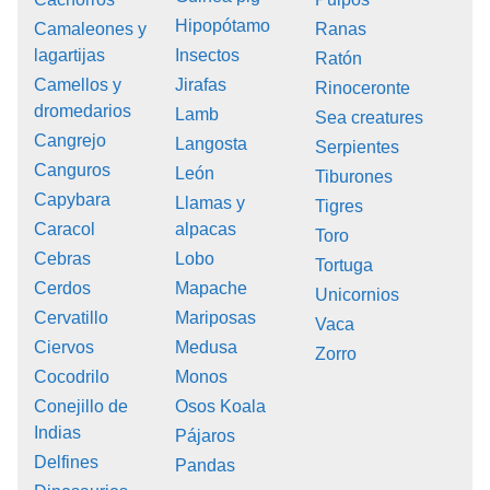
Hipopótamo
Camaleones y
Ranas
lagartijas
Insectos
Ratón
Camellos y
Jirafas
Rinoceronte
dromedarios
Lamb
Sea creatures
Cangrejo
Langosta
Serpientes
Canguros
León
Tiburones
Capybara
Llamas y
Tigres
Caracol
alpacas
Toro
Cebras
Lobo
Tortuga
Cerdos
Mapache
Unicornios
Cervatillo
Mariposas
Vaca
Ciervos
Medusa
Zorro
Cocodrilo
Monos
Conejillo de
Osos Koala
Indias
Pájaros
Delfines
Pandas