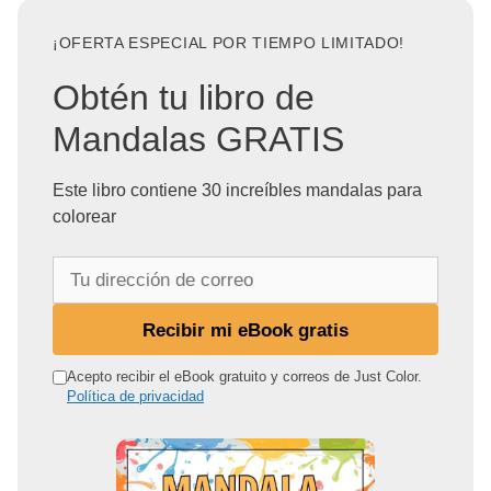
¡OFERTA ESPECIAL POR TIEMPO LIMITADO!
Obtén tu libro de
Mandalas GRATIS
Este libro contiene 30 increíbles mandalas para
colorear
T
u
d
Recibir mi eBook gratis
i
r
Acepto recibir el eBook gratuito y correos de Just Color.
Política de privacidad
e
c
c
i