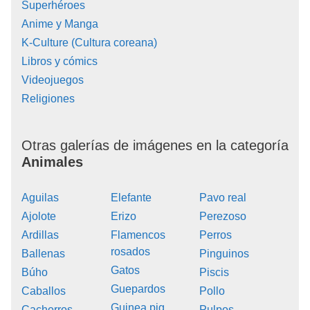
Superhéroes
Anime y Manga
K-Culture (Cultura coreana)
Libros y cómics
Videojuegos
Religiones
Otras galerías de imágenes en la categoría
Animales
Aguilas
Elefante
Pavo real
Ajolote
Erizo
Perezoso
Ardillas
Flamencos
Perros
rosados
Ballenas
Pinguinos
Gatos
Búho
Piscis
Guepardos
Caballos
Pollo
Guinea pig
Cachorros
Pulpos