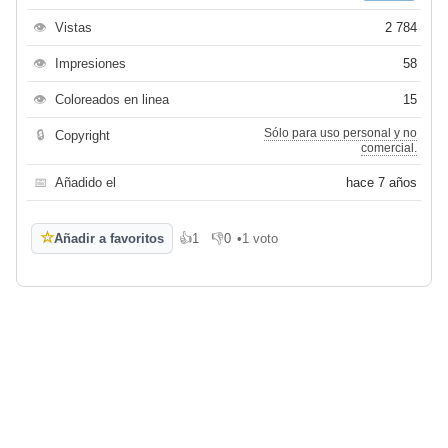
👁
Vistas
2 784
👁
Impresiones
58
👁
Coloreados en linea
15
Sólo para uso personal y no
🔒
Copyright
comercial.
📅
Añadido el
hace 7 años
☆
Añadir a favoritos
👍
1
👎
0
•
1 voto
Me gusta
No me gusta