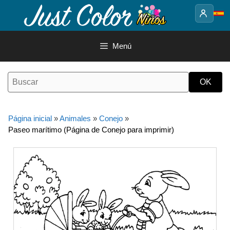
Saltar
al
contenido
Menú
Página inicial
»
Animales
»
Conejo
»
Paseo marítimo (Página de Conejo para imprimir)