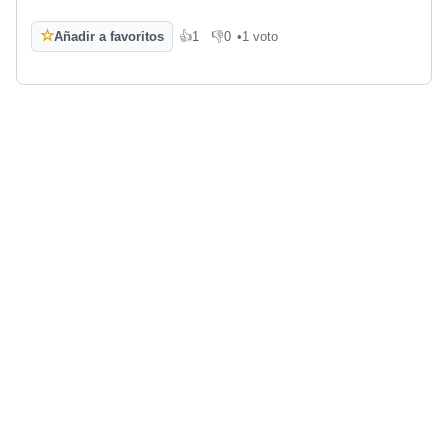
☆
Añadir a favoritos
👍
1
👎
0
•
1 voto
Me gusta
No me gusta