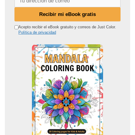
u
d
Recibir mi eBook gratis
i
r
Acepto recibir el eBook gratuito y correos de Just Color.
Política de privacidad
e
c
c
i
ó
n
d
e
c
o
r
r
e
o