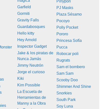
mágica
Pinypon
Garfield
PJ Masks
Gormiti
Plaza Sésamo
Gravity Falls
Pocoyo
Guardabosques
Polly Pocket
Hello kitty
Pororo
Hey Arnold
Princesa Sofía
Inspector Gadget
Monster
Pucca
Jake & los piratas de
Robocar poli
Nunca Jamás
Rugrats
Jimmy Neutrón
s
Sam el bombero
Jorge el curioso
Sam Sam
Kiki
tas
Scooby Doo
Kim Possible
a
Shimmer And Shine
La Escuela de
s
Snorkies
Herramientas de
South Park
Manny a la Obra
pies
Soy Luna