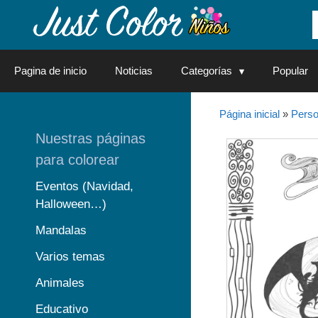
Saltar
al
contenido
Pagina de inicio
Noticias
Categorías
Popular
Página inicial
»
Perso
Nuestras páginas
para colorear
Eventos (Navidad,
Halloween…)
Mandalas
Varios temas
Animales
Educativo