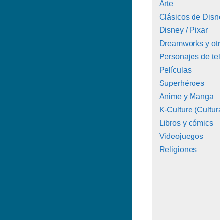
Arte
Clásicos de Disn
Disney / Pixar
Dreamworks y ot
Personajes de tel
Películas
Superhéroes
Anime y Manga
K-Culture (Cultur
Libros y cómics
Videojuegos
Religiones