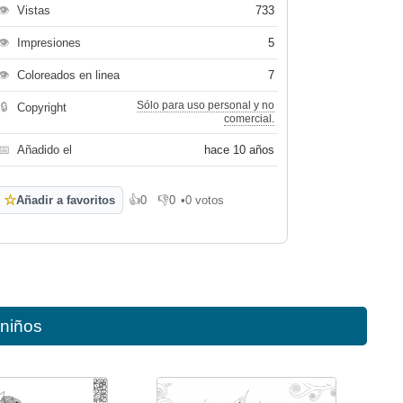
👁
Vistas
733
👁
Impresiones
5
👁
Coloreados en linea
7
Sólo para uso personal y no
🔒
Copyright
comercial.
📅
Añadido el
hace 10 años
☆
Añadir a favoritos
👍
0
👎
0
•
0 votos
Me gusta
No me gusta
 niños