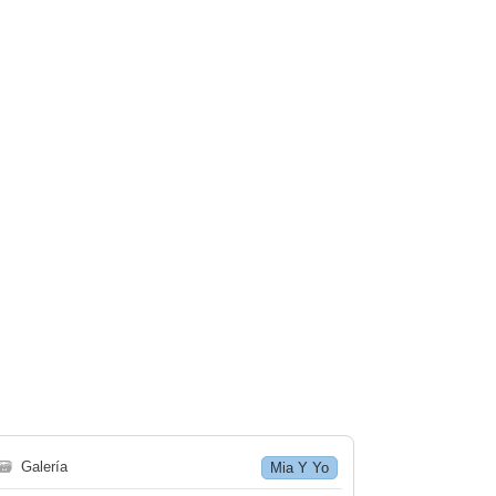
🗃
Galería
Mia Y Yo