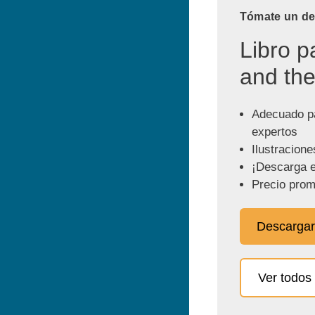
Tómate un des
Libro p
and the
Adecuado pa
expertos
Ilustracione
¡Descarga e
Precio prom
Descargar
Ver todos 