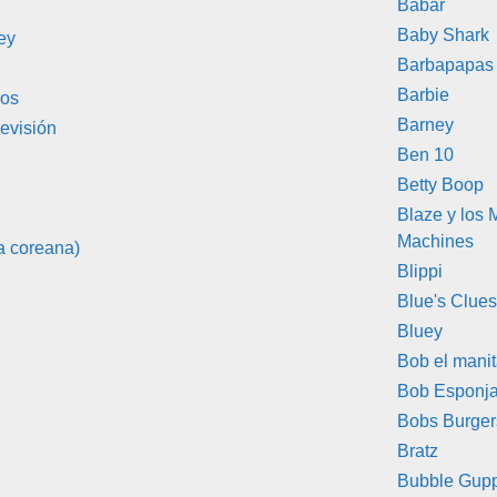
Babar
Baby Shark
ey
Barbapapas
Barbie
ros
Barney
evisión
Ben 10
Betty Boop
Blaze y los 
Machines
a coreana)
Blippi
Blue's Clue
Bluey
Bob el mani
Bob Esponj
Bobs Burger
Bratz
Bubble Gup