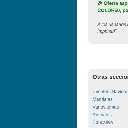
🎉 Oferta esp
COLOR50
, p
A los usuarios 
imprimir!"
Otras seccio
Eventos (Navidad
Mandalas
Varios temas
Animales
Educativo