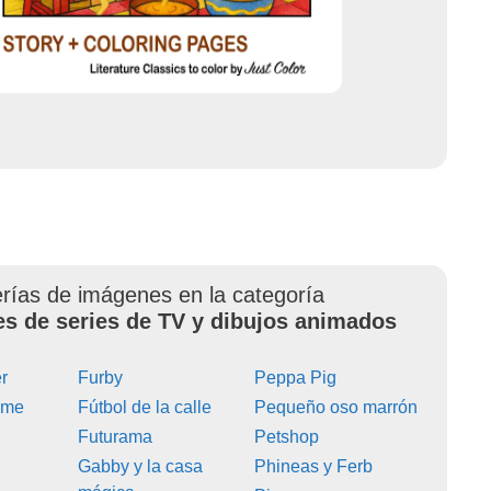
erías de imágenes en la categoría
es de series de TV y dibujos animados
r
Furby
Peppa Pig
ime
Fútbol de la calle
Pequeño oso marrón
Futurama
Petshop
Gabby y la casa
Phineas y Ferb