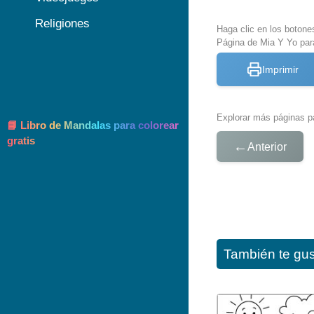
Religiones
Haga clic en los botone
Página de Mia Y Yo par
Imprimir
Explorar más páginas pa
📘 Libro de Mandalas para colorear
gratis
←
Anterior
También te gu