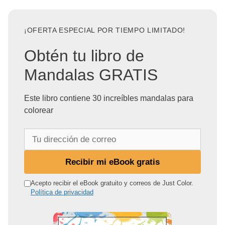
¡OFERTA ESPECIAL POR TIEMPO LIMITADO!
Obtén tu libro de
Mandalas GRATIS
Este libro contiene 30 increíbles mandalas para
colorear
T
u
d
Recibir mi eBook gratis
i
r
Acepto recibir el eBook gratuito y correos de Just Color.
Política de privacidad
e
c
c