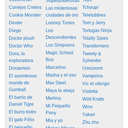
Superpoderosas
Conejos Cretins
Tchoupi
Las misteriosas
Cookie Monster
ciudades de oro
Teletubbies
Dexter
Looney Tunes
Tom y Jerry
Diego
Los
Tortugas Ninja
Descendientes
Doctor plush
Totally Spies
Los Simpsons
Doctor Who
Transformers
Magic School
Dora, la
Tweety &
Bus
exploradora
Sylvester
Marcelino
Doraemon
Umizoomi
Masha y el oso
El asombroso
Vampirina
mundo de
Max Steel
Vic el vikingo
Gumball
Maya la abeja
Violetta
El barrio de
Merlina
Wild Kratts
Daniel Tigre
Mi Pequeño
Winx
El burro trotro
Pony
Yakari
El gato Félix
Mia y yo
Zhu zhu
El pequeño