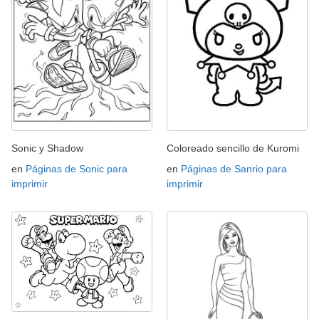
Sonic y Shadow
Coloreado sencillo de Kuromi
en
Páginas de Sonic para
en
Páginas de Sanrio para
imprimir
imprimir