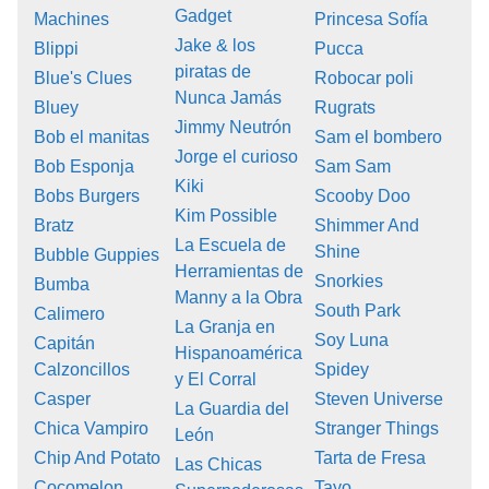
Gadget
Machines
Princesa Sofía
Jake & los
Blippi
Pucca
piratas de
Blue's Clues
Robocar poli
Nunca Jamás
Bluey
Rugrats
Jimmy Neutrón
Bob el manitas
Sam el bombero
Jorge el curioso
Bob Esponja
Sam Sam
Kiki
Bobs Burgers
Scooby Doo
Kim Possible
Bratz
Shimmer And
La Escuela de
Shine
Bubble Guppies
Herramientas de
Snorkies
Bumba
Manny a la Obra
South Park
Calimero
La Granja en
Soy Luna
Capitán
Hispanoamérica
Calzoncillos
Spidey
y El Corral
Casper
Steven Universe
La Guardia del
Chica Vampiro
Stranger Things
León
Chip And Potato
Tarta de Fresa
Las Chicas
Cocomelon
Tayo