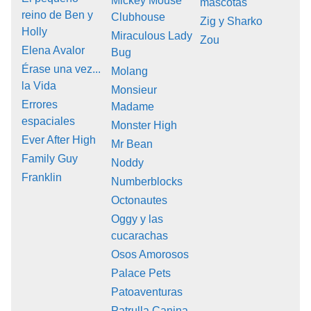
Mickey Mouse
mascotas
reino de Ben y
Clubhouse
Zig y Sharko
Holly
Miraculous Lady
Zou
Elena Avalor
Bug
Érase una vez...
Molang
la Vida
Monsieur
Errores
Madame
espaciales
Monster High
Ever After High
Mr Bean
Family Guy
Noddy
Franklin
Numberblocks
Octonautes
Oggy y las
cucarachas
Osos Amorosos
Palace Pets
Patoaventuras
Patrulla Canina