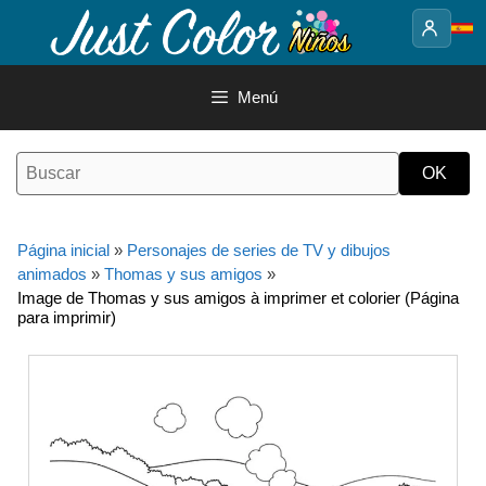
Saltar
al
contenido
Menú
Página inicial
»
Personajes de series de TV y dibujos
animados
»
Thomas y sus amigos
»
Image de Thomas y sus amigos à imprimer et colorier (Página
para imprimir)