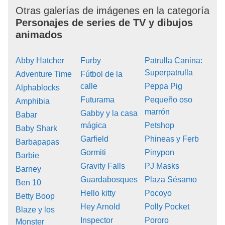
Otras galerías de imágenes en la categoría
Personajes de series de TV y dibujos
animados
Abby Hatcher
Furby
Patrulla Canina:
Superpatrulla
Adventure Time
Fútbol de la
calle
Peppa Pig
Alphablocks
Futurama
Pequeño oso
Amphibia
marrón
Gabby y la casa
Babar
mágica
Petshop
Baby Shark
Garfield
Phineas y Ferb
Barbapapas
Gormiti
Pinypon
Barbie
Gravity Falls
PJ Masks
Barney
Guardabosques
Plaza Sésamo
Ben 10
Hello kitty
Pocoyo
Betty Boop
Hey Arnold
Polly Pocket
Blaze y los
Inspector
Pororo
Monster