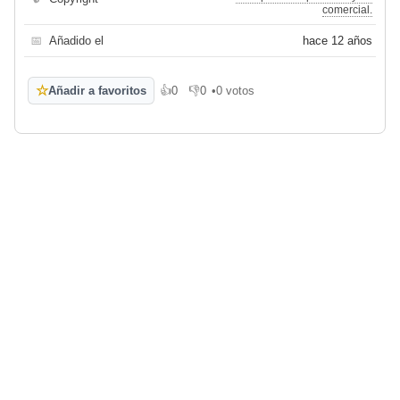
comercial.
📅
Añadido el
hace 12 años
☆
Añadir a favoritos
👍
0
👎
0
•
0 votos
Me gusta
No me gusta