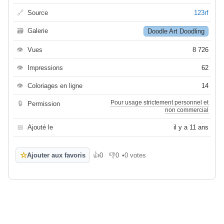
🔗
Source
123rf
🗃
Galerie
Doodle Art Doodling
👁
Vues
8 726
👁
Impressions
62
👁
Coloriages en ligne
14
Pour usage strictement personnel et
🔒
Permission
non commercial
📅
Ajouté le
il y a 11 ans
☆
Ajouter aux favoris
👍
0
👎
0
•
0 votes
J'aime
Je n'aime pas