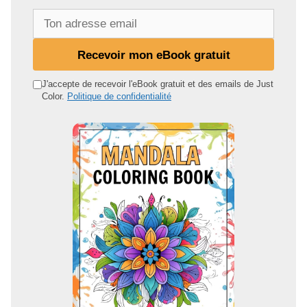
T
o
n
Recevoir mon eBook gratuit
a
d
J'accepte de recevoir l'eBook gratuit et des emails de Just
Color.
Politique de confidentialité
r
e
s
s
e
e
m
a
i
l