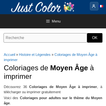
Aller
au
contenu
Menu
Accueil
»
Histoire et Légendes
»
Coloriages de Moyen Âge à
imprimer
Coloriages de
Moyen Âge
à
imprimer
Découvrez 36
Coloriages de Moyen Âge à imprimer
, à
télécharger ou imprimer gratuitement
Voici des
Coloriages pour adultes sur le thème du Moyen
âge
.