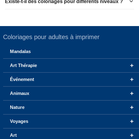
Existe-t-il des coloriages pour différents niveaux ?
Coloriages pour adultes à imprimer
Mandalas
+
Art Thérapie
+
Événement
+
Animaux
+
Nature
+
Voyages
+
Art