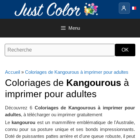
Aller
au
contenu
Menu
Accueil
»
Coloriages de Kangourous à imprimer pour adultes
Coloriages de
Kangourous
à
imprimer pour adultes
Découvrez 6
Coloriages de Kangourous à imprimer pour
adultes
, à télécharger ou imprimer gratuitement
Le
kangourou
est un mammifère emblématique de l'Australie,
connu pour sa posture unique et ses bonds impressionnants.
Doté de puissantes pattes arrière et d'une queue robuste, il peut