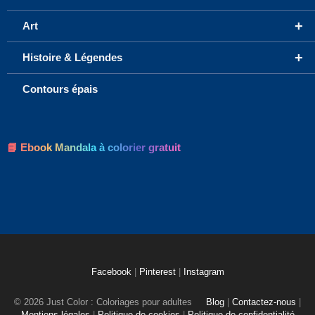
+
Art
+
Histoire & Légendes
Contours épais
📘 Ebook Mandala à colorier gratuit
Facebook
|
Pinterest
|
Instagram
© 2026 Just Color : Coloriages pour adultes
Blog
|
Contactez-nous
|