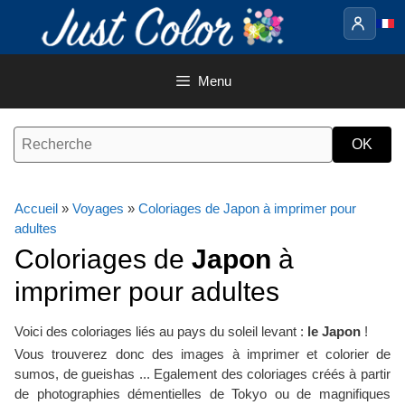
Aller
au
contenu
Menu
Accueil
»
Voyages
»
Coloriages de Japon à imprimer pour
adultes
Coloriages de
Japon
à
imprimer pour adultes
Voici des coloriages liés au pays du soleil levant :
le Japon
!
Vous trouverez donc des images à imprimer et colorier de
sumos, de gueishas ... Egalement des coloriages créés à partir
de photographies démentielles de Tokyo ou de magnifiques