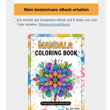
e
i
Mein kostenloses eBook erhalten
n
e
Ich möchte das kostenlose eBook und E-Mails von Just
Color erhalten.
Datenschutzerklärung
E
-
M
a
i
l
-
A
d
r
e
s
s
e