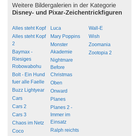
Weitere Bildergalerien in der Kategorie
Disney- und Pixar-Zeichentrickfiguren
Alles steht Kopf
Luca
Wall-E
Alles steht Kopf
Mary Poppins
Wish
2
Monster
Zoomania
Baymax -
Akademie
Zootopia 2
Riesiges
Nightmare
Robowabohu
Before
Bolt - Ein Hund
Christmas
fuer alle Faelle
Oben
Buzz Lightyear
Onward
Cars
Planes
Cars 2
Planes 2 -
Cars 3
Immer im
Einsatz
Chaos im Netz
Ralph reichts
Coco