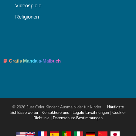
Videospiele
Religionen
📘 Gratis Mandala-Malbuch
© 2026 Just Color Kinder : Ausmalbilder für Kinder
Häufigste
Schlüsselwörter
|
Kontaktiere uns
|
Legale Erwähnungen
|
Cookie-
Richtlinie
|
Datenschutz-Bestimmungen