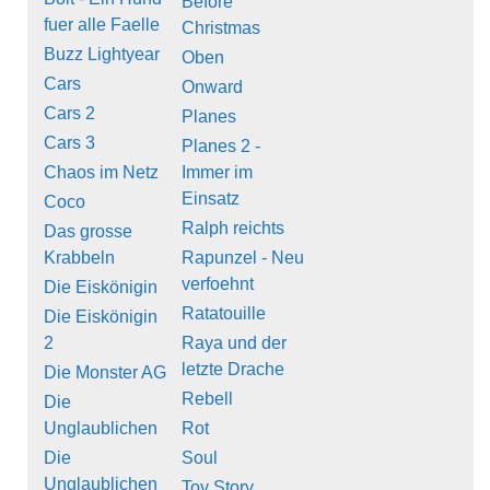
Before
fuer alle Faelle
Christmas
Buzz Lightyear
Oben
Cars
Onward
Cars 2
Planes
Cars 3
Planes 2 -
Chaos im Netz
Immer im
Einsatz
Coco
Ralph reichts
Das grosse
Krabbeln
Rapunzel - Neu
verfoehnt
Die Eiskönigin
Ratatouille
Die Eiskönigin
2
Raya und der
letzte Drache
Die Monster AG
Rebell
Die
Unglaublichen
Rot
Die
Soul
Unglaublichen
Toy Story