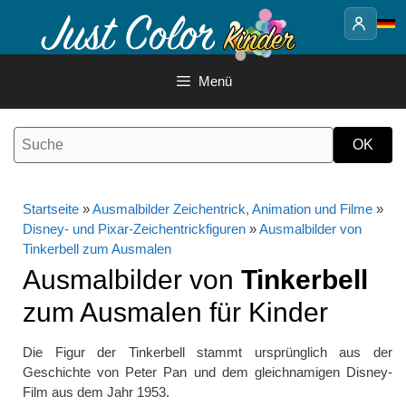
Springe
zum
Inhalt
Menü
Startseite
»
Ausmalbilder Zeichentrick, Animation und Filme
»
Disney- und Pixar-Zeichentrickfiguren
»
Ausmalbilder von
Tinkerbell zum Ausmalen
Ausmalbilder von
Tinkerbell
zum Ausmalen für Kinder
Die Figur der Tinkerbell stammt ursprünglich aus der
Geschichte von Peter Pan und dem gleichnamigen Disney-
Film aus dem Jahr 1953.