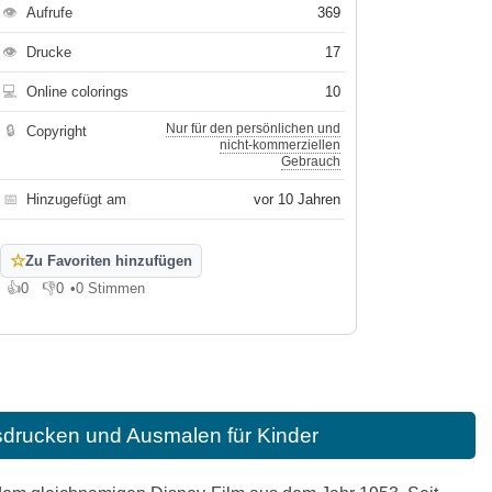
👁
Aufrufe
369
👁
Drucke
17
💻
Online colorings
10
Nur für den persönlichen und
🔒
Copyright
nicht-kommerziellen
Gebrauch
📅
Hinzugefügt am
vor 10 Jahren
☆
Zu Favoriten hinzufügen
👍
0
👎
0
•
0 Stimmen
Gefällt mir
Gefällt mir nicht
sdrucken und Ausmalen für Kinder