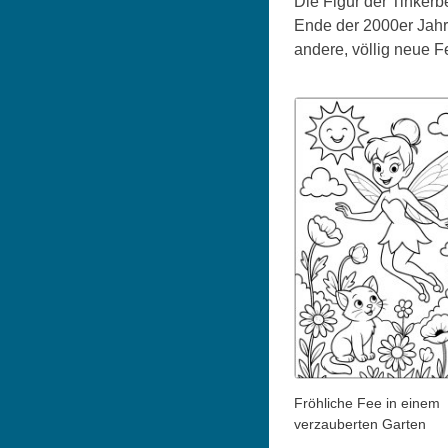
Die Figur der Tinker
Ende der 2000er Jahr
andere, völlig neue F
Fröhliche Fee in einem
verzauberten Garten