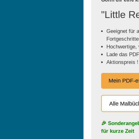
"Little 
Geeignet für a
Fortgeschritt
Hochwertige, v
Lade das PDF 
Aktionspreis !
Mein PDF-e
Alle Malbü
🎉 Sonderange
für kurze Zeit