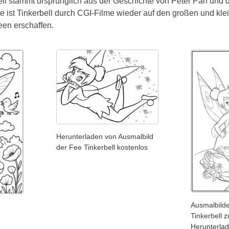
bell stammt ursprünglich aus der Geschichte von Peter Pan und
e ist Tinkerbell durch CGI-Filme wieder auf den großen und kl
een erschaffen.
Herunterladen von Ausmalbild
der Fee Tinkerbell kostenlos
Ausmalbild
Tinkerbell 
Herunterla