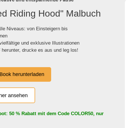
Red Riding Hood" Malbuch
lle Niveaus: von Einsteigern bis
enen
ielfältige und exklusive Illustrationen
herunter, drucke es aus und leg los!
Book herunterladen
cher ansehen
bot: 50 % Rabatt mit dem Code
COLOR50
, nur