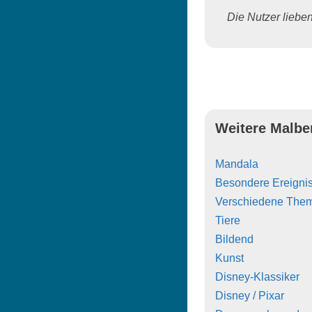
Die Nutzer lieben 
Weitere Malbe
Mandala
Besondere Ereigni
Verschiedene The
Tiere
Bildend
Kunst
Disney-Klassiker
Disney / Pixar