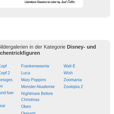
ildergalerien in der Kategorie
Disney- und
ichentrickfiguren
Kopf
Frankenweenie
Wall-E
Kopf 2
Luca
Wish
iesiges
Mary Poppins
Zoomania
hu
Monster Akademie
Zootopia 2
und fuer
Nightmare Before
Christmas
ear
Oben
Onward