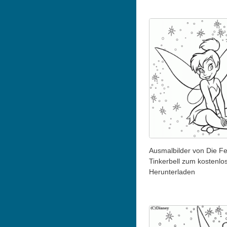
Ausmalbilder von Die F
Tinkerbell zum kostenlo
Herunterladen