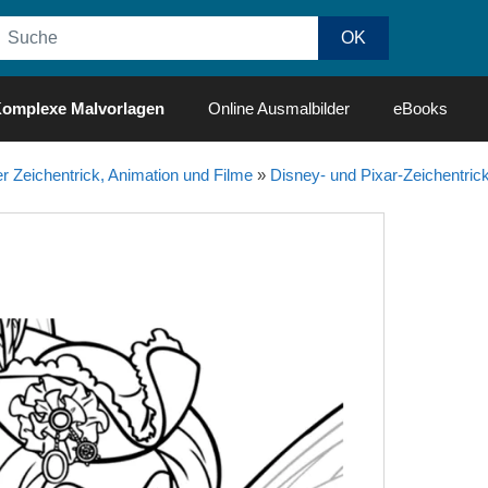
omplexe Malvorlagen
Online Ausmalbilder
eBooks
r Zeichentrick, Animation und Filme
»
Disney- und Pixar-Zeichentrick