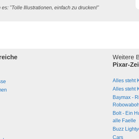
es: "Tolle Illustrationen, einfach zu drucken!"
reiche
Weitere B
Pixar-Ze
Alles steht 
sse
Alles steht 
men
Baymax - R
Robowabo
Bolt - Ein H
alle Faelle
Buzz Lighty
Cars