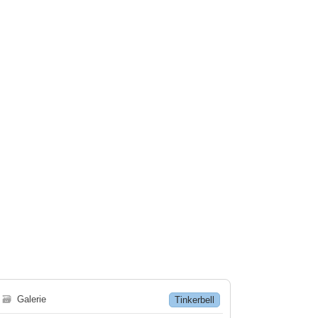
🗃
Galerie
Tinkerbell