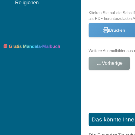
Religionen
Klicken Sie auf die Schal
als PDF herunterzuladen 
Drucken
📘 Gratis Mandala-Malbuch
Weitere Ausmalbilder aus 
←
Vorherige
Das könnte Ihne