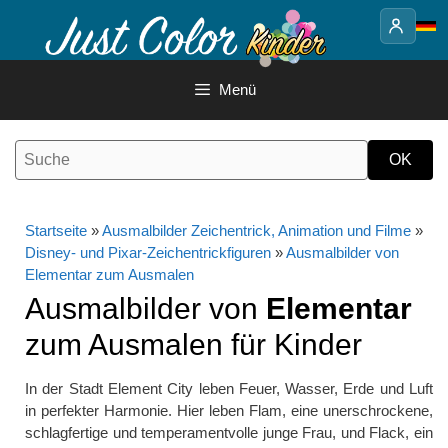
Springe
zum
Inhalt
Menü
Startseite
»
Ausmalbilder Zeichentrick, Animation und Filme
»
Disney- und Pixar-Zeichentrickfiguren
»
Ausmalbilder von
Elementar zum Ausmalen
Ausmalbilder von
Elementar
zum Ausmalen für Kinder
In der Stadt Element City leben Feuer, Wasser, Erde und Luft
in perfekter Harmonie. Hier leben Flam, eine unerschrockene,
schlagfertige und temperamentvolle junge Frau, und Flack, ein