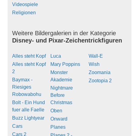
Videospiele
Religionen
Weitere Bildergalerien in der Kategorie
Disney- und Pixar-Zeichentrickfiguren
Alles steht Kopf
Luca
Wall-E
Alles steht Kopf
Mary Poppins
Wish
2
Monster
Zoomania
Baymax -
Akademie
Zootopia 2
Riesiges
Nightmare
Robowabohu
Before
Bolt - Ein Hund
Christmas
fuer alle Faelle
Oben
Buzz Lightyear
Onward
Cars
Planes
Cars 2
Planes 2 -