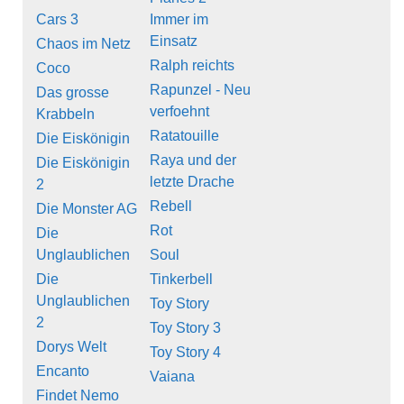
Cars 3
Immer im
Einsatz
Chaos im Netz
Ralph reichts
Coco
Rapunzel - Neu
Das grosse
verfoehnt
Krabbeln
Ratatouille
Die Eiskönigin
Raya und der
Die Eiskönigin
letzte Drache
2
Rebell
Die Monster AG
Rot
Die
Unglaublichen
Soul
Die
Tinkerbell
Unglaublichen
Toy Story
2
Toy Story 3
Dorys Welt
Toy Story 4
Encanto
Vaiana
Findet Nemo