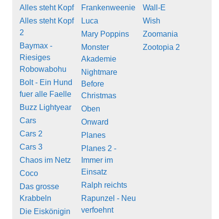
Alles steht Kopf
Frankenweenie
Wall-E
Alles steht Kopf
Luca
Wish
2
Mary Poppins
Zoomania
Baymax -
Monster
Zootopia 2
Riesiges
Akademie
Robowabohu
Nightmare
Bolt - Ein Hund
Before
fuer alle Faelle
Christmas
Buzz Lightyear
Oben
Cars
Onward
Cars 2
Planes
Cars 3
Planes 2 -
Chaos im Netz
Immer im
Einsatz
Coco
Ralph reichts
Das grosse
Krabbeln
Rapunzel - Neu
verfoehnt
Die Eiskönigin