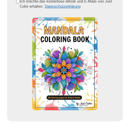
e
Ich möchte das kostenlose eBook und E-Mails von Just
Color erhalten.
Datenschutzerklärung
E
-
M
a
i
l
-
A
d
r
e
s
s
e