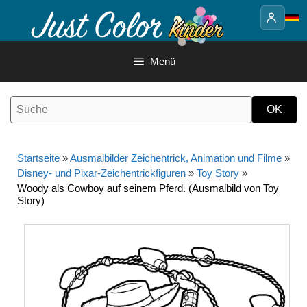
Springe
zum
Inhalt
Menü
Startseite
»
Ausmalbilder Zeichentrick, Animation und Filme
»
Disney- und Pixar-Zeichentrickfiguren
»
Toy Story
»
Woody als Cowboy auf seinem Pferd. (Ausmalbild von Toy
Story)