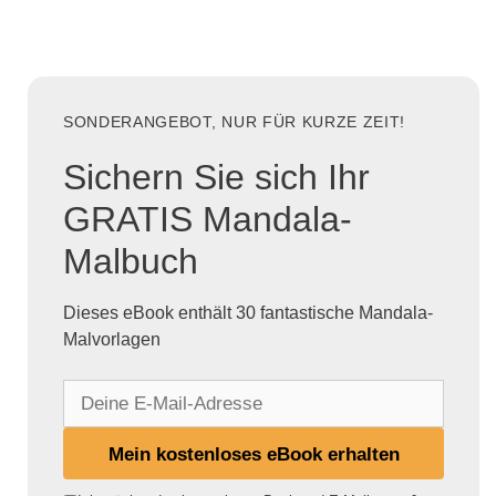
SONDERANGEBOT, NUR FÜR KURZE ZEIT!
Sichern Sie sich Ihr
GRATIS Mandala-
Malbuch
Dieses eBook enthält 30 fantastische Mandala-
Malvorlagen
D
e
i
Mein kostenloses eBook erhalten
n