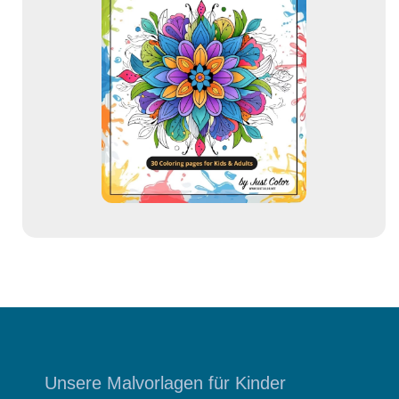
-
A
d
r
e
s
s
e
Unsere Malvorlagen für Kinder