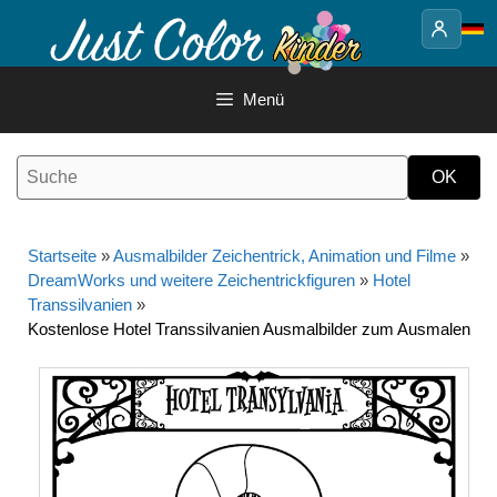
Springe
zum
Inhalt
Menü
Startseite
»
Ausmalbilder Zeichentrick, Animation und Filme
»
DreamWorks und weitere Zeichentrickfiguren
»
Hotel
Transsilvanien
»
Kostenlose Hotel Transsilvanien Ausmalbilder zum Ausmalen