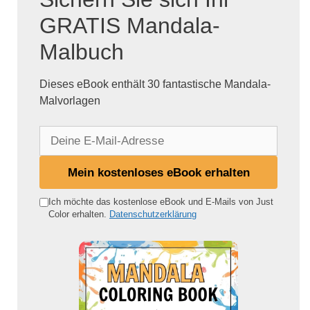
GRATIS Mandala-
Malbuch
Dieses eBook enthält 30 fantastische Mandala-
Malvorlagen
D
e
i
Mein kostenloses eBook erhalten
n
e
Ich möchte das kostenlose eBook und E-Mails von Just
Color erhalten.
Datenschutzerklärung
E
-
M
a
i
l