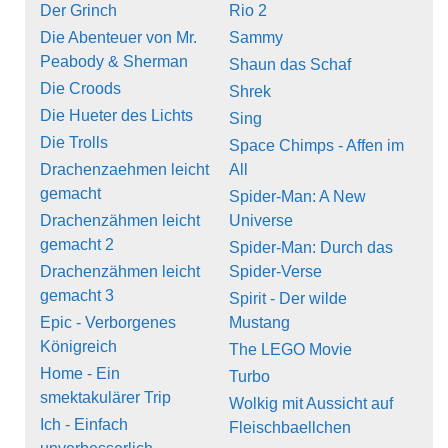
Der Grinch
Rio 2
Die Abenteuer von Mr.
Sammy
Peabody & Sherman
Shaun das Schaf
Die Croods
Shrek
Die Hueter des Lichts
Sing
Die Trolls
Space Chimps - Affen im
Drachenzaehmen leicht
All
gemacht
Spider-Man: A New
Drachenzähmen leicht
Universe
gemacht 2
Spider-Man: Durch das
Drachenzähmen leicht
Spider-Verse
gemacht 3
Spirit - Der wilde
Epic - Verborgenes
Mustang
Königreich
The LEGO Movie
Home - Ein
Turbo
smektakulärer Trip
Wolkig mit Aussicht auf
Ich - Einfach
Fleischbaellchen