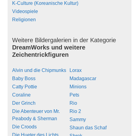
K-Culture (Koreanische Kultur)
Videospiele
Religionen
Weitere Bildergalerien in der Kategorie
DreamWorks und weitere
Zeichentrickfiguren
Alvin und die Chipmunks
Lorax
Baby Boss
Madagascar
Catty Pottie
Minions
Coraline
Pets
Der Grinch
Rio
Die Abenteuer von Mr.
Rio 2
Peabody & Sherman
Sammy
Die Croods
Shaun das Schaf
Die Hueter des Lichts
Shrek