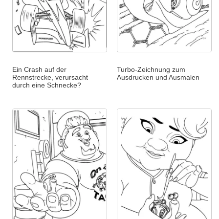
Ein Crash auf der
Turbo-Zeichnung zum
Rennstrecke, verursacht
Ausdrucken und Ausmalen
durch eine Schnecke?