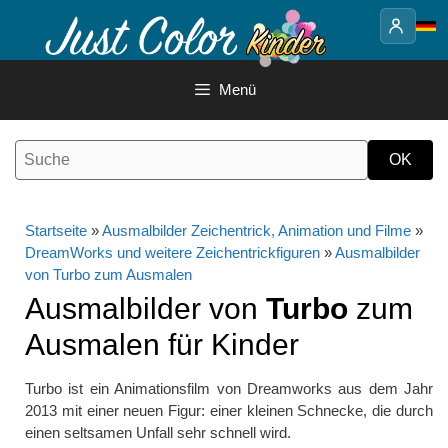
Springe
zum
Inhalt
Menü
Startseite
»
Ausmalbilder Zeichentrick, Animation und Filme
»
DreamWorks und weitere Zeichentrickfiguren
»
Ausmalbilder
von Turbo zum Ausmalen
Ausmalbilder von
Turbo
zum
Ausmalen für Kinder
Turbo ist ein Animationsfilm von Dreamworks aus dem Jahr
2013 mit einer neuen Figur: einer kleinen Schnecke, die durch
einen seltsamen Unfall sehr schnell wird.