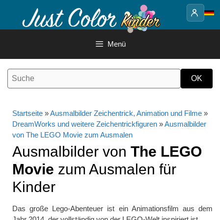
Springe
zum
Inhalt
Menü
Startseite
»
Ausmalbilder Zeichentrick, Animation und Filme
»
DreamWorks und weitere Zeichentrickfiguren
»
Ausmalbilder
von The LEGO Movie zum Ausmalen
Ausmalbilder von
The LEGO
Movie
zum Ausmalen für
Kinder
Das große Lego-Abenteuer ist ein Animationsfilm aus dem
Jahr 2014, der vollständig von der LEGO-Welt inspiriert ist.