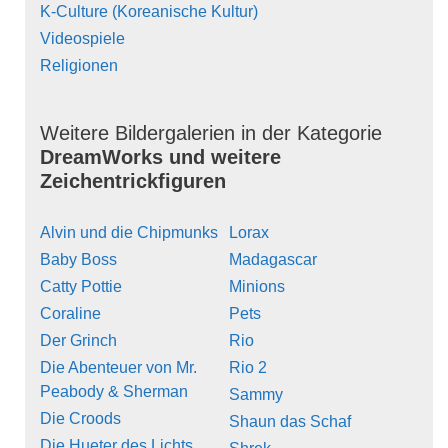
K-Culture (Koreanische Kultur)
Videospiele
Religionen
Weitere Bildergalerien in der Kategorie
DreamWorks und weitere
Zeichentrickfiguren
Alvin und die Chipmunks
Lorax
Baby Boss
Madagascar
Catty Pottie
Minions
Coraline
Pets
Der Grinch
Rio
Die Abenteuer von Mr.
Rio 2
Peabody & Sherman
Sammy
Die Croods
Shaun das Schaf
Die Hueter des Lichts