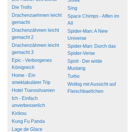
Shrek
Die Trolls
Sing
Drachenzaehmen leicht
Space Chimps - Affen im
gemacht
All
Drachenzähmen leicht
Spider-Man: A New
gemacht 2
Universe
Drachenzähmen leicht
Spider-Man: Durch das
gemacht 3
Spider-Verse
Epic - Verborgenes
Spirit - Der wilde
Königreich
Mustang
Home - Ein
Turbo
smektakulärer Trip
Wolkig mit Aussicht auf
Hotel Transsilvanien
Fleischbaellchen
Ich - Einfach
unverbesserlich
Kirikou
Kung Fu Panda
Lage de Glace