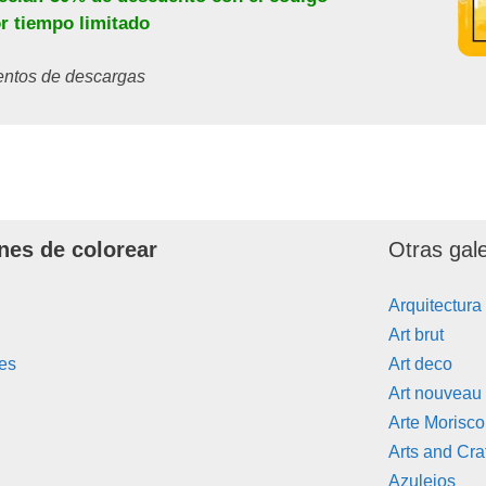
or tiempo limitado
ientos de descargas
nes de colorear
Otras gal
Arquitectura
Art brut
es
Art deco
Art nouveau
Arte Morisco
Arts and Cra
Azulejos