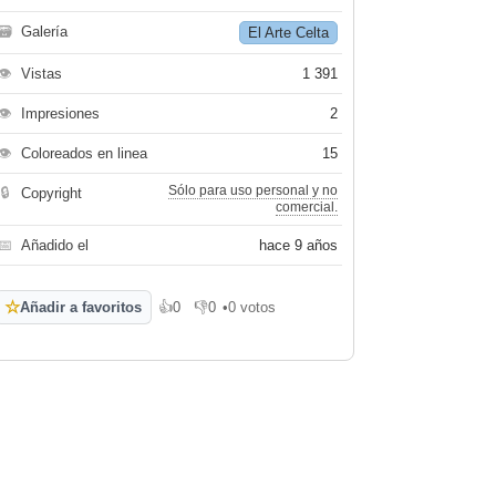
🗃
Galería
El Arte Celta
👁
Vistas
1 391
👁
Impresiones
2
👁
Coloreados en linea
15
Sólo para uso personal y no
🔒
Copyright
comercial.
📅
Añadido el
hace 9 años
☆
Añadir a favoritos
👍
0
👎
0
•
0 votos
Me gusta
No me gusta