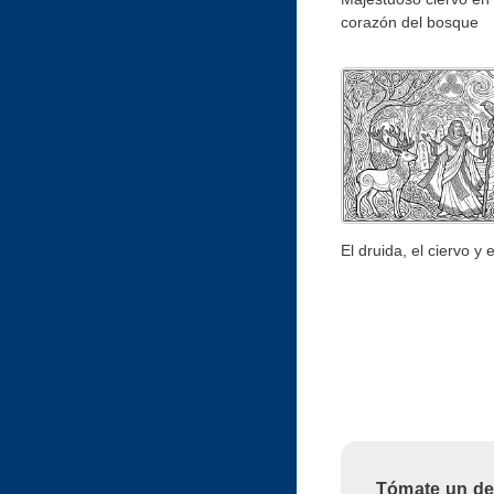
corazón del bosque
El druida, el ciervo y 
Tómate un des