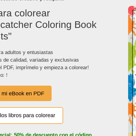
ara colorear
catcher Coloring Book
ts"
ra adultos y entusiastas
s de calidad, variadas y exclusivas
l PDF, imprímelo y empieza a colorear!
o: !
 mi eBook en PDF
los libros para colorear
ecial: 50% de descuento con el código