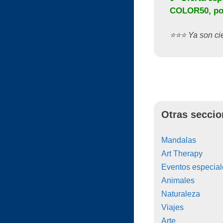
COLOR50
, p
⭐️⭐️⭐️ Ya son c
Otras seccio
Mandalas
Art Therapy
Eventos especial
Animales
Naturaleza
Viajes
Arte