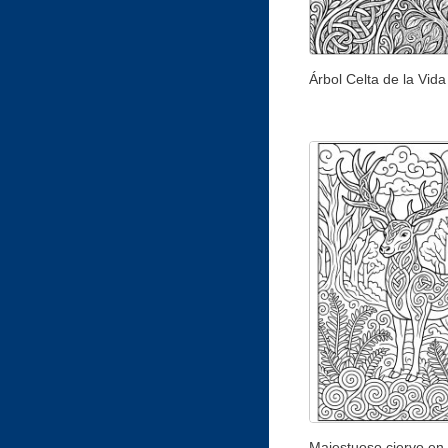
Árbol Celta de la Vida
Majestuoso ciervo en 