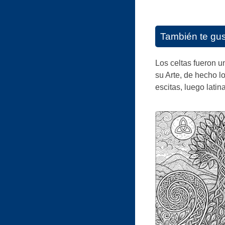
También te gu
Los celtas fueron u
su Arte, de hecho l
escitas, luego latin