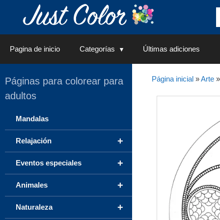
Saltar
al
contenido
Pagina de inicio
Categorías
Últimas adiciones
Página inicial
»
Arte
Páginas para colorear para
adultos
Mandalas
+
Relajación
+
Eventos especiales
+
Animales
+
Naturaleza