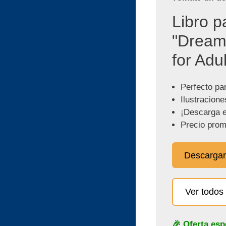
Libro p
"Dream
for Adul
Perfecto pa
Ilustracione
¡Descarga e
Precio prom
Descargar
Ver todos 
🎉 Oferta esp