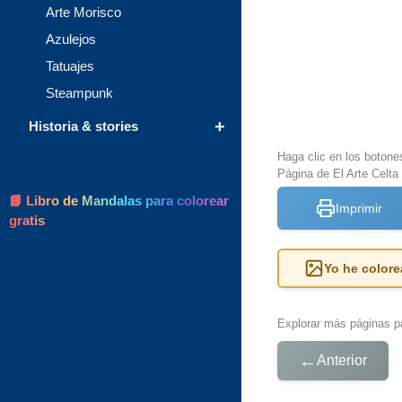
Arte Morisco
Azulejos
Tatuajes
Steampunk
+
Historia & stories
Haga clic en los botone
Página de El Arte Celta 
📘 Libro de Mandalas para colorear
Imprimir
gratis
Yo he colore
Explorar más páginas pa
←
Anterior