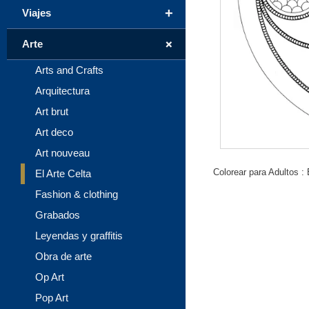
+
Viajes
+
Arte
Arts and Crafts
Arquitectura
Art brut
Art deco
Art nouveau
Colorear para Adultos : 
El Arte Celta
Fashion & clothing
Grabados
Leyendas y graffitis
Obra de arte
Op Art
Pop Art