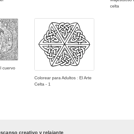
celta
el cuervo
Colorear para Adultos : El Arte
Celta - 1
canso creativo y relajante