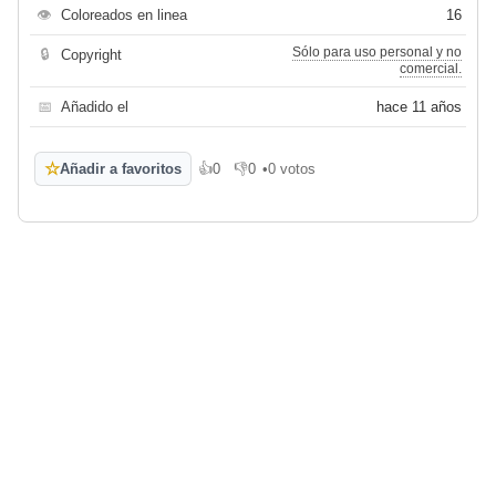
👁
Coloreados en linea
16
Sólo para uso personal y no
🔒
Copyright
comercial.
📅
Añadido el
hace 11 años
☆
Añadir a favoritos
👍
0
👎
0
•
0 votos
Me gusta
No me gusta