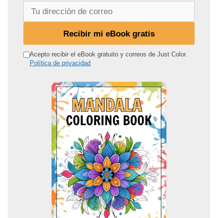
T
u
d
Recibir mi eBook gratis
i
r
Acepto recibir el eBook gratuito y correos de Just Color.
Política de privacidad
e
c
c
i
ó
n
d
e
c
o
r
r
e
o