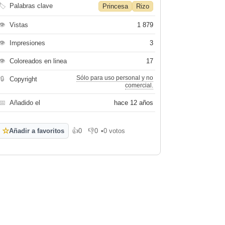
🏷
Palabras clave
Princesa
Rizo
👁
Vistas
1 879
👁
Impresiones
3
👁
Coloreados en linea
17
Sólo para uso personal y no
🔒
Copyright
comercial.
📅
Añadido el
hace 12 años
☆
Añadir a favoritos
👍
0
👎
0
•
0 votos
Me gusta
No me gusta