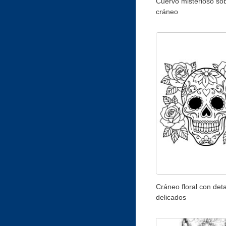
Cuervo misterioso so
cráneo
Cráneo floral con deta
delicados