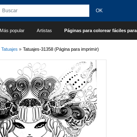
Más popular
Artistas
Páginas para colorear fáciles para
»
Tatuajes
»
Tatuajes-31358 (Página para imprimir)