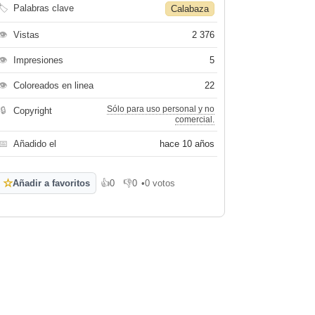
🏷
Palabras clave
Calabaza
👁
Vistas
2 376
👁
Impresiones
5
👁
Coloreados en linea
22
Sólo para uso personal y no
🔒
Copyright
comercial.
📅
Añadido el
hace 10 años
☆
Añadir a favoritos
👍
0
👎
0
•
0 votos
Me gusta
No me gusta