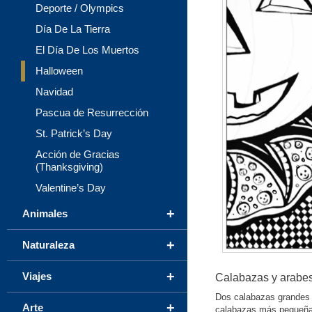
Deporte / Olympics
Día De La Tierra
El Día De Los Muertos
Halloween
Navidad
Pascua de Resurrección
St. Patrick’s Day
Acción de Gracias
(Thanksgiving)
Valentine’s Day
+
Animales
+
Naturaleza
+
Viajes
Calabazas y arabe
Dos calabazas grandes 
+
Arte
calabazas más pequeñas 