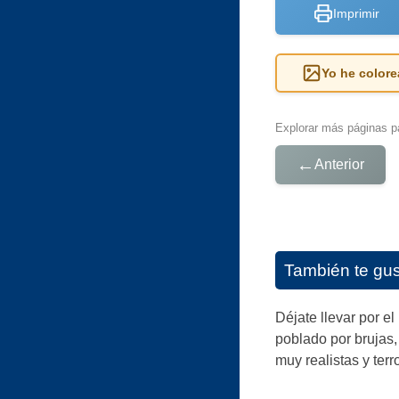
Imprimir
Yo he colore
Explorar más páginas pa
←
Anterior
También te gu
Déjate llevar por e
poblado por brujas,
muy realistas y terro