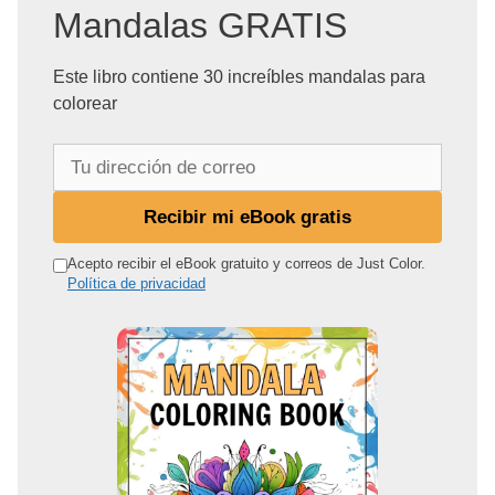
Mandalas GRATIS
Este libro contiene 30 increíbles mandalas para
colorear
T
u
d
Recibir mi eBook gratis
i
r
Acepto recibir el eBook gratuito y correos de Just Color.
Política de privacidad
e
c
c
i
ó
n
d
e