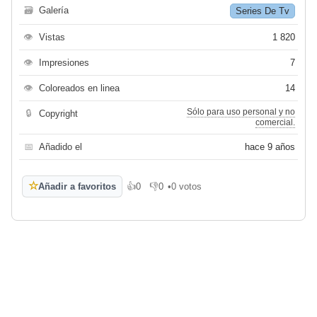
🗃
Galería
Series De Tv
👁
Vistas
1 820
👁
Impresiones
7
👁
Coloreados en linea
14
Sólo para uso personal y no
🔒
Copyright
comercial.
📅
Añadido el
hace 9 años
☆
Añadir a favoritos
👍
0
👎
0
•
0 votos
Me gusta
No me gusta