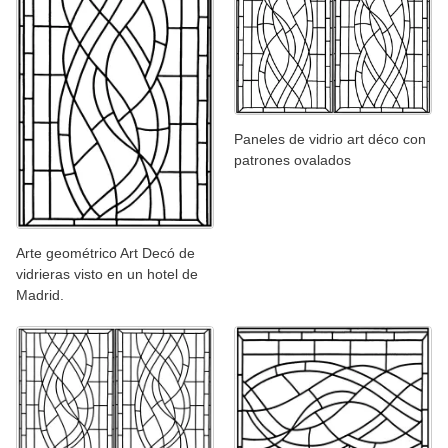
Paneles de vidrio art déco con
patrones ovalados
Arte geométrico Art Decó de
vidrieras visto en un hotel de
Madrid.