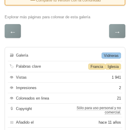
Comparte tu versión con la comunidad
Explorar más páginas para colorear de esta galería
←
→
🗃
Galería
Vidrieras
🏷
Palabras clave
Francia
Iglesia
👁
Vistas
1 941
👁
Impresiones
2
👁
Coloreados en linea
21
Sólo para uso personal y no
🔒
Copyright
comercial.
📅
Añadido el
hace 11 años