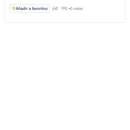
☆
Añadir a favoritos
👍
0
👎
0
•
0 votos
Me gusta
No me gusta