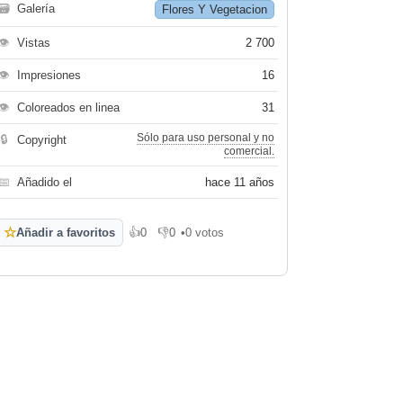
🗃
Galería
Flores Y Vegetacion
👁
Vistas
2 700
👁
Impresiones
16
👁
Coloreados en linea
31
Sólo para uso personal y no
🔒
Copyright
comercial.
📅
Añadido el
hace 11 años
☆
Añadir a favoritos
👍
0
👎
0
•
0 votos
Me gusta
No me gusta