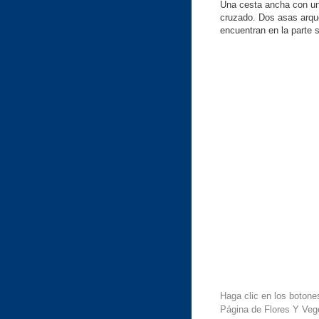
Una cesta ancha con un
cruzado. Dos asas arqu
encuentran en la parte s
Haga clic en los botone
Página de Flores Y Vege