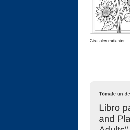
Girasoles radiantes
Tómate un des
Libro p
and Pla
Adults"