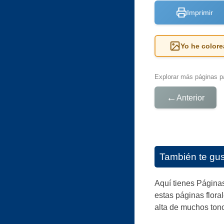
Imprimir
Yo he colore
Explorar más páginas pa
←
Anterior
También te gu
Aquí tienes Páginas
estas páginas flora
alta de muchos tono