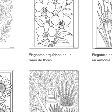
Elegantes orquídeas en un
Elegancia de
ramo de flores
en armonía