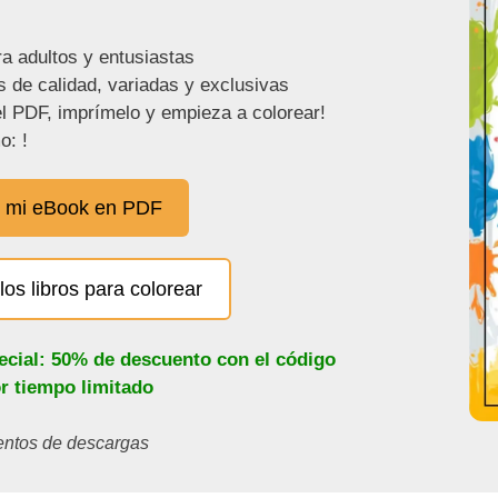
ra adultos y entusiastas
s de calidad, variadas y exclusivas
l PDF, imprímelo y empieza a colorear!
o: !
 mi eBook en PDF
los libros para colorear
ecial: 50% de descuento con el código
or tiempo limitado
ientos de descargas