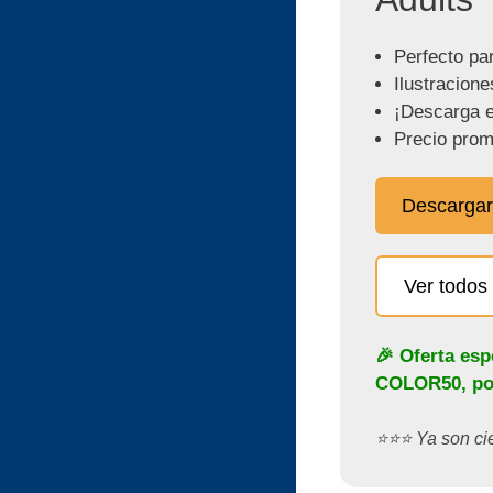
Perfecto pa
Ilustracione
¡Descarga e
Precio prom
Descargar
Ver todos 
🎉 Oferta esp
COLOR50
, p
⭐️⭐️⭐️ Ya son c