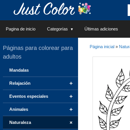
Saltar
al
contenido
Pagina de inicio
Categorías
Últimas adiciones
Página inicial
»
Natur
Páginas para colorear para
adultos
Mandalas
+
Relajación
+
Eventos especiales
+
Animales
+
Naturaleza