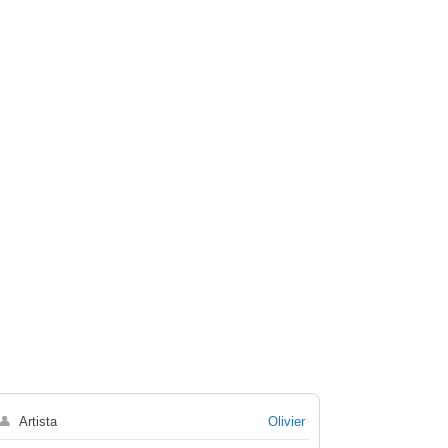
👤
Artista
Olivier