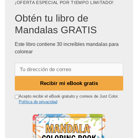
¡OFERTA ESPECIAL POR TIEMPO LIMITADO!
Obtén tu libro de
Mandalas GRATIS
Este libro contiene 30 increíbles mandalas para
colorear
T
u
d
Recibir mi eBook gratis
i
r
Acepto recibir el eBook gratuito y correos de Just Color.
Política de privacidad
e
c
c
i
ó