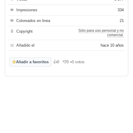
👁
Impresiones
334
👁
Coloreados en linea
21
Sólo para uso personal y no
🔒
Copyright
comercial.
📅
Añadido el
hace 10 años
☆
Añadir a favoritos
👍
0
👎
0
•
0 votos
Me gusta
No me gusta