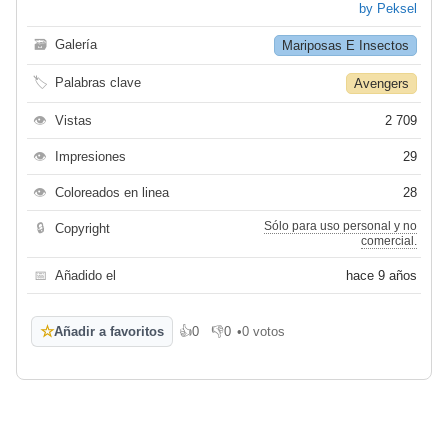
by Peksel
🗃
Galería
Mariposas E Insectos
🏷
Palabras clave
Avengers
👁
Vistas
2 709
👁
Impresiones
29
👁
Coloreados en linea
28
Sólo para uso personal y no
🔒
Copyright
comercial.
📅
Añadido el
hace 9 años
☆
Añadir a favoritos
👍
0
👎
0
•
0 votos
Me gusta
No me gusta