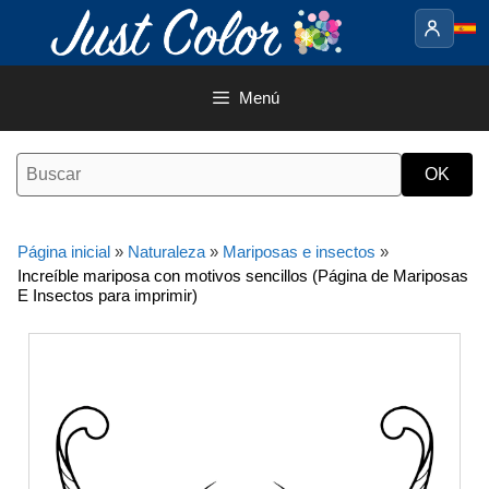
Saltar
al
contenido
Menú
Página inicial
»
Naturaleza
»
Mariposas e insectos
»
Increíble mariposa con motivos sencillos (Página de Mariposas
E Insectos para imprimir)