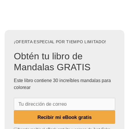
¡OFERTA ESPECIAL POR TIEMPO LIMITADO!
Obtén tu libro de
Mandalas GRATIS
Este libro contiene 30 increíbles mandalas para
colorear
T
u
d
Recibir mi eBook gratis
i
r