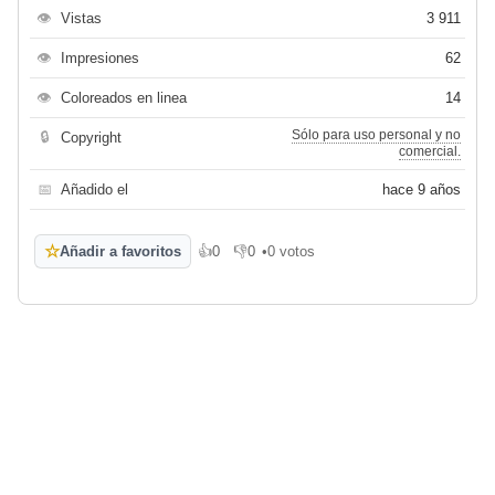
👁
Vistas
3 911
👁
Impresiones
62
👁
Coloreados en linea
14
Sólo para uso personal y no
🔒
Copyright
comercial.
📅
Añadido el
hace 9 años
☆
Añadir a favoritos
👍
0
👎
0
•
0 votos
Me gusta
No me gusta