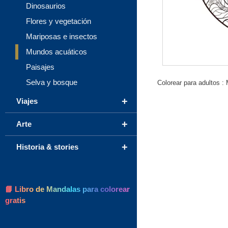
Dinosaurios
Flores y vegetación
Mariposas e insectos
Mundos acuáticos
Paisajes
Selva y bosque
Colorear para adultos :
+
Viajes
+
Arte
+
Historia & stories
📘 Libro de Mandalas para colorear
gratis