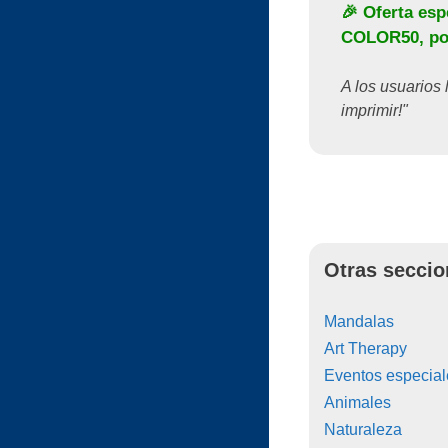
🎉 Oferta esp
COLOR50
, p
A los usuarios 
imprimir!"
Otras seccio
Mandalas
Art Therapy
Eventos especial
Animales
Naturaleza