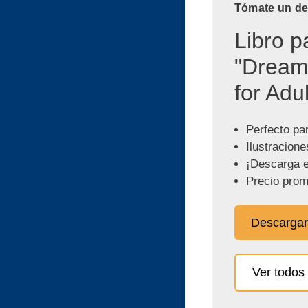
Tómate un des
Libro p
"Dream
for Adul
Perfecto pa
Ilustracione
¡Descarga e
Precio prom
Descargar
Ver todos 