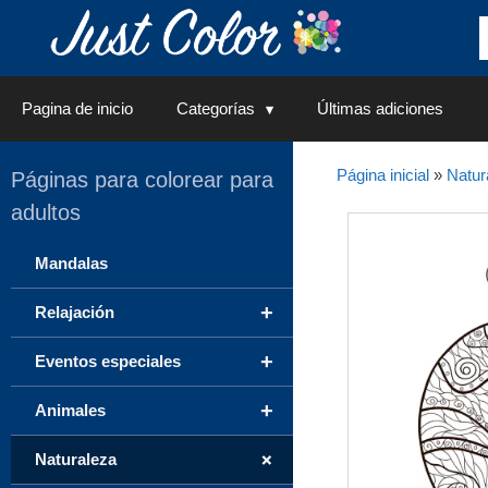
Saltar
al
contenido
Pagina de inicio
Categorías
Últimas adiciones
Página inicial
»
Natur
Páginas para colorear para
adultos
Mandalas
+
Relajación
+
Eventos especiales
+
Animales
+
Naturaleza