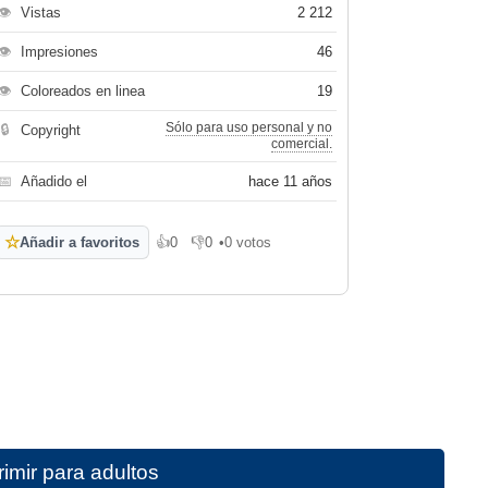
👁
Vistas
2 212
👁
Impresiones
46
👁
Coloreados en linea
19
Sólo para uso personal y no
🔒
Copyright
comercial.
📅
Añadido el
hace 11 años
☆
Añadir a favoritos
👍
0
👎
0
•
0 votos
Me gusta
No me gusta
imir para adultos