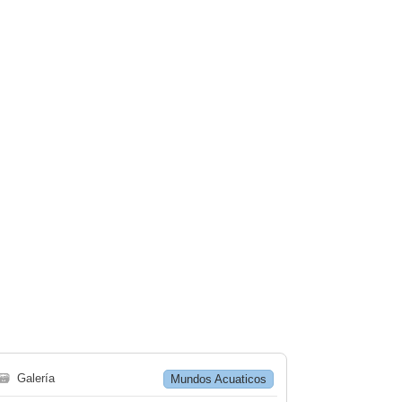
🗃
Galería
Mundos Acuaticos