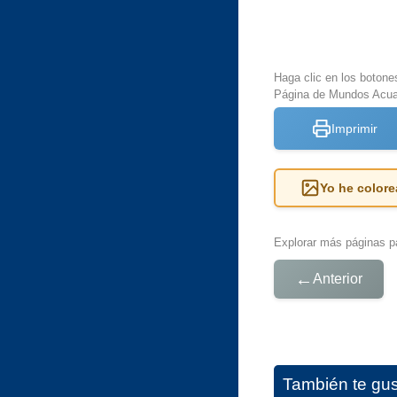
Haga clic en los botone
Página de Mundos Acuat
Imprimir
Yo he colore
Explorar más páginas pa
←
Anterior
También te gu