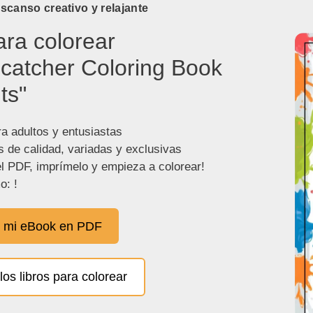
canso creativo y relajante
ara colorear
catcher Coloring Book
ts"
ra adultos y entusiastas
s de calidad, variadas y exclusivas
l PDF, imprímelo y empieza a colorear!
o: !
 mi eBook en PDF
los libros para colorear