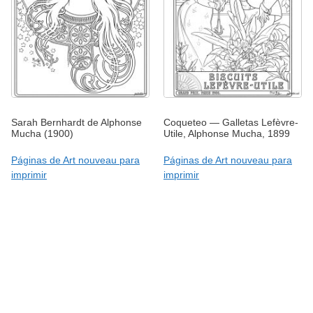
Sarah Bernhardt de Alphonse
Coqueteo — Galletas Lefèvre-
Mucha (1900)
Utile, Alphonse Mucha, 1899
Páginas de Art nouveau para
Páginas de Art nouveau para
imprimir
imprimir