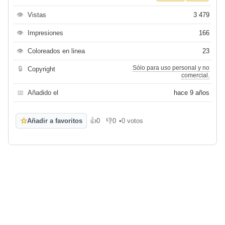
👁
Vistas
3 479
👁
Impresiones
166
👁
Coloreados en linea
23
Sólo para uso personal y no
🔒
Copyright
comercial.
📅
Añadido el
hace 9 años
☆
Añadir a favoritos
👍
0
👎
0
•
0 votos
Me gusta
No me gusta