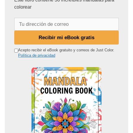
colorear
T
u
d
Recibir mi eBook gratis
i
r
Acepto recibir el eBook gratuito y correos de Just Color.
Política de privacidad
e
c
c
i
ó
n
d
e
c
o
r