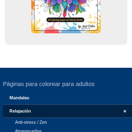
r
e
o
Páginas para colorear para adultos
Mandalas
+
Relajación
Anti-stress / Zen
Atrapasueños