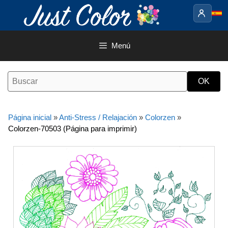
Saltar
al
contenido
Menú
Página inicial
»
Anti-Stress / Relajación
»
Colorzen
»
Colorzen-70503 (Página para imprimir)