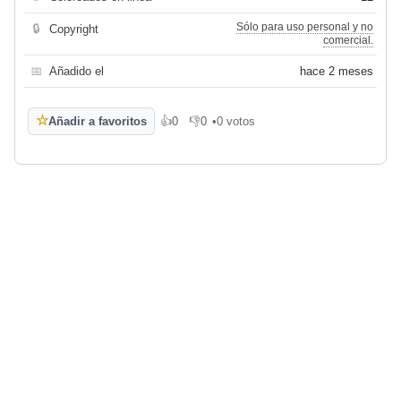
Sólo para uso personal y no
🔒
Copyright
comercial.
📅
Añadido el
hace 2 meses
☆
Añadir a favoritos
👍
0
👎
0
•
0 votos
Me gusta
No me gusta