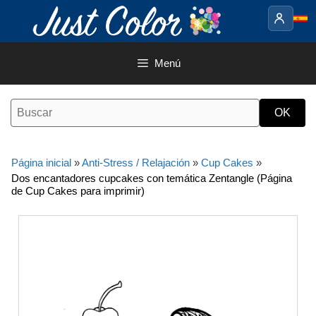
Saltar
al
contenido
Menú
Página inicial
»
Anti-Stress / Relajación
»
Cup Cakes
»
Dos encantadores cupcakes con temática Zentangle (Página
de Cup Cakes para imprimir)