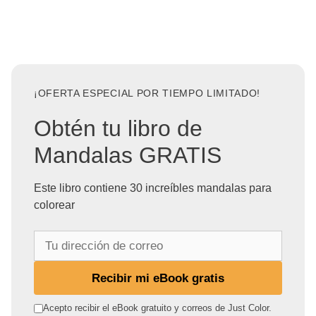
¡OFERTA ESPECIAL POR TIEMPO LIMITADO!
Obtén tu libro de
Mandalas GRATIS
Este libro contiene 30 increíbles mandalas para
colorear
T
u
d
Recibir mi eBook gratis
i
r
Acepto recibir el eBook gratuito y correos de Just Color.