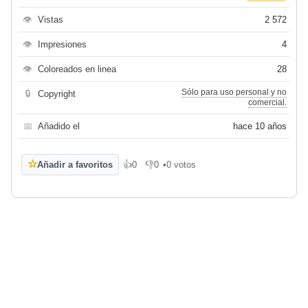
👁
Vistas
2 572
👁
Impresiones
4
👁
Coloreados en linea
28
Sólo para uso personal y no
🔒
Copyright
comercial.
📅
Añadido el
hace 10 años
☆
Añadir a favoritos
👍
0
👎
0
•
0 votos
Me gusta
No me gusta