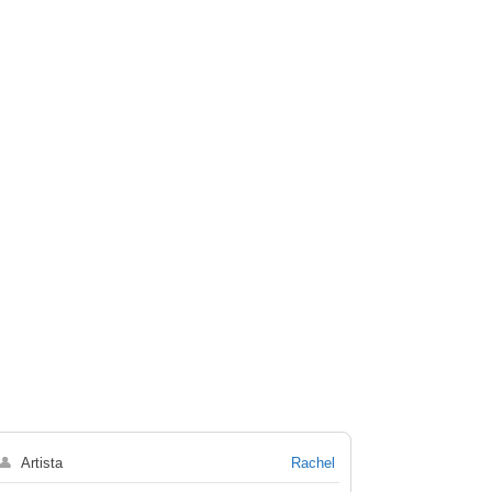
👤
Artista
Rachel