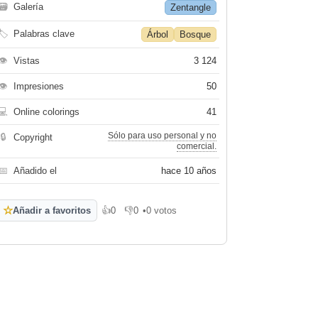
🗃
Galería
Zentangle
🏷
Palabras clave
Árbol
Bosque
👁
Vistas
3 124
👁
Impresiones
50
💻
Online colorings
41
Sólo para uso personal y no
🔒
Copyright
comercial.
📅
Añadido el
hace 10 años
☆
Añadir a favoritos
👍
0
👎
0
•
0 votos
Me gusta
No me gusta