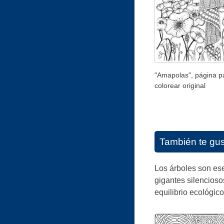
"Amapolas", página p
colorear original
También te gu
Los árboles son es
gigantes silencioso
equilibrio ecológic