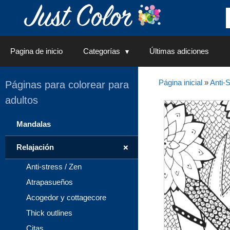
Saltar
al
contenido
Pagina de inicio
Categorías
Últimas adiciones
Página inicial
»
Anti-S
Páginas para colorear para
adultos
Mandalas
+
Relajación
Anti-stress / Zen
Atrapasueños
Acogedor y cottagecore
Thick outlines
Citas