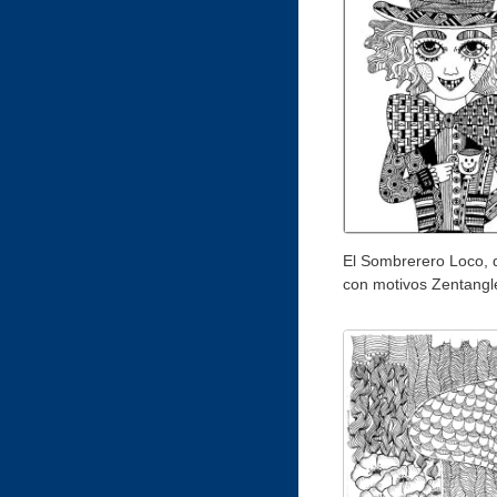
El Sombrerero Loco, 
con motivos Zentangl