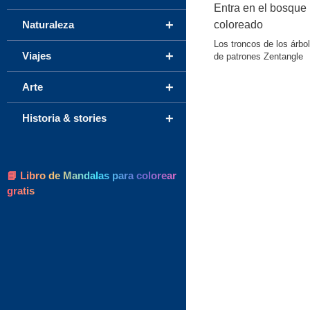
Entra en el bosque
+
Naturaleza
coloreado
Los troncos de los árbo
+
Viajes
de patrones Zentangle
+
Arte
+
Historia & stories
📘 Libro de Mandalas para colorear
gratis