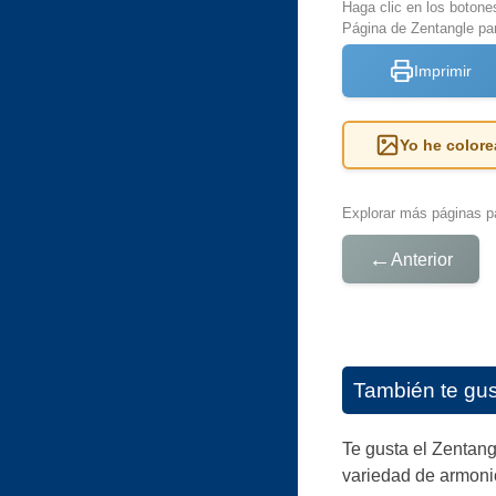
Haga clic en los botone
Página de Zentangle par
Imprimir
Yo he colore
Explorar más páginas pa
←
Anterior
También te gu
Te gusta el Zentan
variedad de armonio