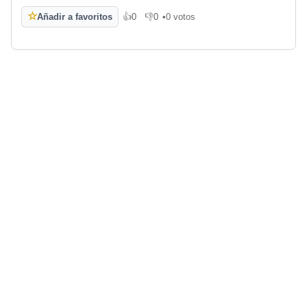
☆
Añadir a favoritos
👍
0
👎
0
•
0 votos
Me gusta
No me gusta