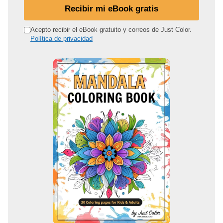
d
Recibir mi eBook gratis
i
r
Acepto recibir el eBook gratuito y correos de Just Color.
Política de privacidad
e
c
c
i
ó
n
d
e
c
o
r
r
e
o