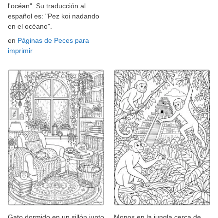
l'océan". Su traducción al
español es: "Pez koi nadando
en el océano".
en
Páginas de Peces para
imprimir
Gato dormido en un sillón junto
Monos en la jungla cerca de