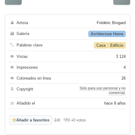
👤
Artista
Frédéric Brogard
🗃
Galería
Architecture Home
🏷
Palabras clave
Casa
Edificio
👁
Vistas
3 124
👁
Impresiones
4
👁
Coloreados en linea
26
Sólo para uso personal y no
🔒
Copyright
comercial.
📅
Añadido el
hace 9 años
☆
Añadir a favoritos
👍
0
👎
0
•
0 votos
Me gusta
No me gusta